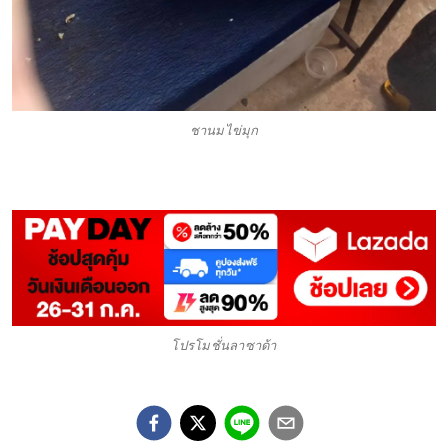
ชานมไข่มุก
โปรโมชั่นลาซาด้า