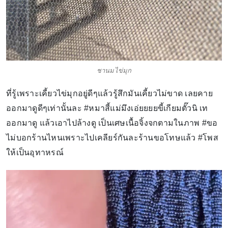
ชานมไข่มุก
ที่รู้เพราะเคี้ยวไข่มุกอยู่ดีๆแล้วรู้สึกมันเคี้ยวไม่ขาด เลยคาย
ออกมาดูดีๆเท่านั้นละ #หมาสี้แม่มึงเอ่ยยยยขี้เกียมตั๊วนิ เท
ออกมาดู แล้วเอาไปล้างดู เป็นเศษเนื้อจิ้งจกตามในภาพ #ขอ
ไม่บอกร้านไหนเพราะไปเคลียร์กันละร้านขอโทษแล้ว #โพส
ให้เป็นอุทาหรณ์