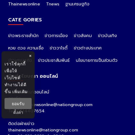
Thainewsonline
Tnews
ฐานเศรษฐกิจ
CATE GORIES
ข่าวพระราชสำนัก
ข่าวการเมือง
ข่าวสังคม
ข่าวบันเทิง
หวย ดวง ความเชื่อ
ข่าววาไรตี้
ข่าวต่างประเทศ
×
ข่าวเศรษฐกิจ
ข่าวประชาสัมพันธ์
นโยบายการเป็นส่วนตัว
เราใช้คุกกี้
เพื่อให้
ติดต่อโฆษณา ออนไลน์
เว็บไซต์
ทำงานได้ดี
ขึ้น
เพิ่มเติม
ติดต่อโฆษณาออนไลน์
คุณอ้อ
ยอมรับ
Email : thainewsonline@nationgroup.com
Tel: 0814407654
ตั้งค่า
ติดต่อฝ่ายข่าว
thainewsonline@nationgroup.com