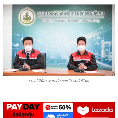
รมว.ดิจิทัลฯ มอบนโยบาย ไปรษณีย์ไทย