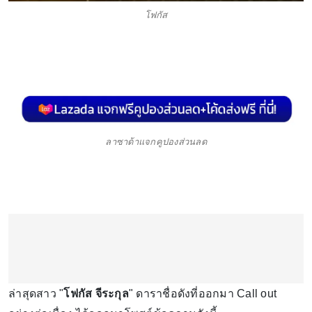
โฟกัส
ลาซาด้าแจกคูปองส่วนลด
ล่าสุดสาว "
โฟกัส จีระกุล
" ดาราชื่อดังที่ออกมา Call out