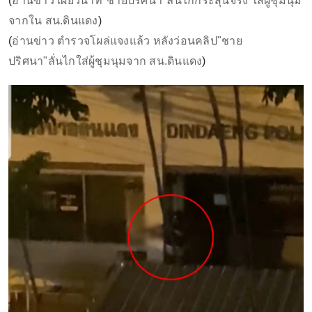
(
อ่านข่าว เผยวินาที"ชายปริศนา"ลั่นไกกระสุนจริง ใส่ผู้ชุมนุม
จากใน สน.ดินแดง
)
(
อ่านข่าว ตำรวจโผล่แจงแล้ว หลังว่อนคลิป"ชาย
ปริศนา"ลั่นไกใส่ผู้ชุมนุมจาก สน.ดินแดง
)