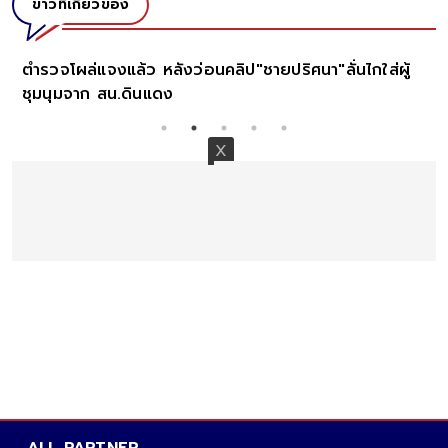
ข่าวที่เกี่ยวข้อง
ตำรวจโผล่แจงแล้ว หลังว่อนคลิป"ชายปริศนา"ลั่นไกใส่ผู้
ชุมนุมจาก สน.ดินแดง