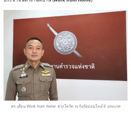
ตร.เตือน Work from home ช่วงโควิด ระวังภัยออนไลน์ 6 ประเภท