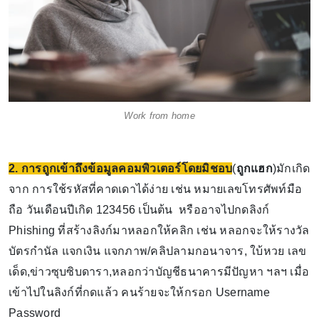
Work from home
2. การถูกเข้าถึงข้อมูลคอมพิวเตอร์โดยมิชอบ
(
ถูกแฮก
)มักเกิด
จาก การใช้รหัสที่คาดเดาได้ง่าย เช่น หมายเลขโทรศัพท์มือ
ถือ วันเดือนปีเกิด 123456 เป็นต้น หรืออาจไปกดลิงก์
Phishing ที่สร้างลิงก์มาหลอกให้คลิก เช่น หลอกจะให้รางวัล
บัตรกำนัล แจกเงิน แจกภาพ/คลิปลามกอนาจาร, ใบ้หวย เลข
เด็ด,ข่าวซุบซิบดารา,หลอกว่าบัญชีธนาคารมีปัญหา ฯลฯ เมื่อ
เข้าไปในลิงก์ที่กดแล้ว คนร้ายจะให้กรอก Username
Password