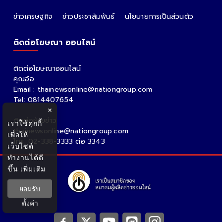
กรุงเทพธุรกิจ
Nation
Spring News
Thainewsonline
Tnews
ฐานเศรษฐกิจ
CATE GORIES
ข่าวพระราชสำนัก
ข่าวการเมือง
ข่าวสังคม
ข่าวบันเทิง
หวย ดวง ความเชื่อ
ข่าววาไรตี้
ข่าวต่างประเทศ
×
เราใช้คุกกี้
ข่าวเศรษฐกิจ
ข่าวประชาสัมพันธ์
นโยบายการเป็นส่วนตัว
เพื่อให้
เว็บไซต์
ติดต่อโฆษณา ออนไลน์
ทำงานได้ดี
ขึ้น
เพิ่มเติม
ติดต่อโฆษณาออนไลน์
ยอมรับ
คุณอ้อ
Email : thainewsonline@nationgroup.com
ตั้งค่า
Tel: 0814407654