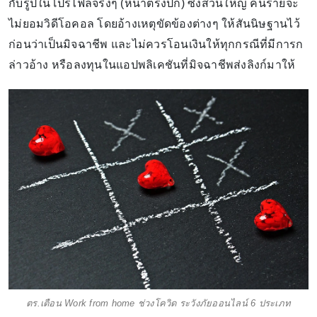
กับรูปในโปรไฟล์จริงๆ (หน้าตรงปก) ซึ่งส่วนใหญ่ คนร้ายจะ
ไม่ยอมวิดีโอคอล โดยอ้างเหตุขัดข้องต่างๆ ให้สันนิษฐานไว้
ก่อนว่าเป็นมิจฉาชีพ และไม่ควรโอนเงินให้ทุกกรณีที่มีการก
ล่าวอ้าง หรือลงทุนในแอปพลิเคชันที่มิจฉาชีพส่งลิงก์มาให้
ตร.เตือน Work from home ช่วงโควิด ระวังภัยออนไลน์ 6 ประเภท