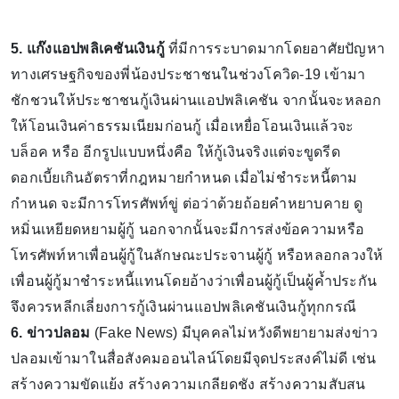
5. แก๊งแอปพลิเคชันเงินกู้
ที่มีการระบาดมากโดยอาศัยปัญหา
ทางเศรษฐกิจของพี่น้องประชาชนในช่วงโควิด-19 เข้ามา
ชักชวนให้ประชาชนกู้เงินผ่านแอปพลิเคชัน จากนั้นจะหลอก
ให้โอนเงินค่าธรรมเนียมก่อนกู้ เมื่อเหยื่อโอนเงินแล้วจะ
บล็อค หรือ อีกรูปแบบหนึ่งคือ ให้กู้เงินจริงแต่จะขูดรีด
ดอกเบี้ยเกินอัตราที่กฎหมายกำหนด เมื่อไม่ชำระหนี้ตาม
กำหนด จะมีการโทรศัพท์ขู่ ต่อว่าด้วยถ้อยคำหยาบคาย ดู
หมิ่นเหยียดหยามผู้กู้ นอกจากนั้นจะมีการส่งข้อความหรือ
โทรศัพท์หาเพื่อนผู้กู้ในลักษณะประจานผู้กู้ หรือหลอกลวงให้
เพื่อนผู้กู้มาชำระหนี้แทนโดยอ้างว่าเพื่อนผู้กู้เป็นผู้ค้ำประกัน
จึงควรหลีกเลี่ยงการกู้เงินผ่านแอปพลิเคชันเงินกู้ทุกกรณี
6. ข่าวปลอม
(Fake News) มีบุคคลไม่หวังดีพยายามส่งข่าว
ปลอมเข้ามาในสื่อสังคมออนไลน์โดยมีจุดประสงค์ไม่ดี เช่น
สร้างความขัดแย้ง สร้างความเกลียดชัง สร้างความสับสน