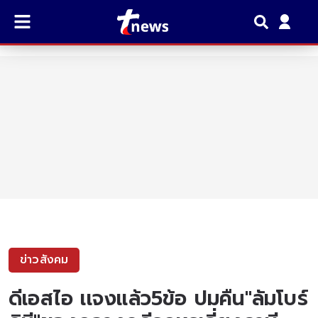
ข่าวสังคม
ดีเอสไอ เเจงเเล้ว5ข้อ ปมคืน"ลัมโบร์