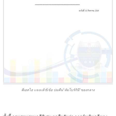
ดีเอสไอ เเจงเเล้ว5ข้อ ปมคืน"ลัมโบร์กินี"ของกลาง