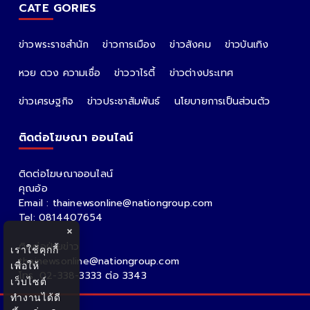
ALL PARTNER
The Nation
Nation Group
คม ชัด ลึก
กรุงเทพธุรกิจ
Nation
Spring News
Thainewsonline
Tnews
ฐานเศรษฐกิจ
CATE GORIES
ข่าวพระราชสำนัก
ข่าวการเมือง
ข่าวสังคม
ข่าวบันเทิง
หวย ดวง ความเชื่อ
ข่าววาไรตี้
ข่าวต่างประเทศ
×
เราใช้คุกกี้
ข่าวเศรษฐกิจ
ข่าวประชาสัมพันธ์
นโยบายการเป็นส่วนตัว
เพื่อให้
เว็บไซต์
ติดต่อโฆษณา ออนไลน์
ทำงานได้ดี