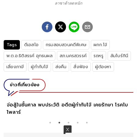
ลาซาด้าลดหนัก
Tags
ดีเอสไอ
กรมสอบสวนคดีพิเศษ
ผกก.โจ้
พ.ต.อ.ธิติสรรค์ อุทธนผล
สภ.นครสวรรค์
รถหรู
ลัมโบร์กินี
เลี่ยงภาษี
ผู้กำกับโจ้
ส่งคืน
สั่งฟ้อง
ผู้ต้องหา
ข่าวที่เกี่ยวข้อง