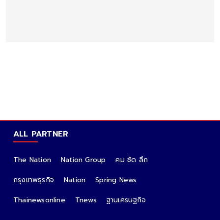
จ่อสู้ในชั้นศาล พบประวัติ อดีตผู้กำกับโจ้ เคยรักษา โรคไบ
โพลาร์