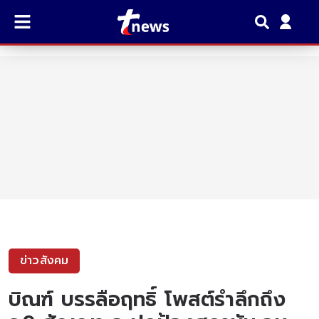
ข่าวสังคม
บิณฑ์ บรรลือฤทธิ์ โพสต์รำลึกถึง