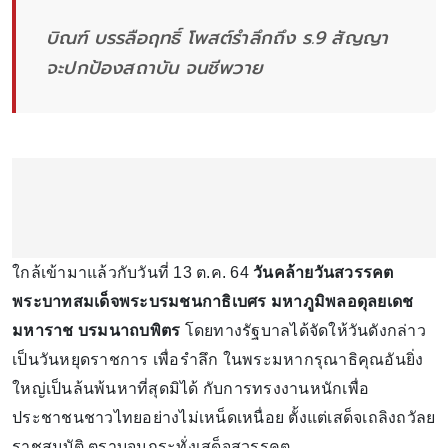
บิณฑ์ บรรลือฤทธิ์ โพสต์รำลึกถึง ร.9 สัญญา
จะปกป้องสถาบัน จนชีพวาย
ใกล้เข้ามาแล้วกับวันที่ 13 ต.ค. 64
วันคล้ายวันสวรรคต
พระบาทสมเด็จพระบรมชนกาธิเบศร มหาภูมิพลอดุลยเดช
มหาราช บรมนาถบพิตร
โดยทางรัฐบาลได้จัดให้วันดังกล่าว
เป็นวันหยุดราชการ เพื่อรำลึก ในพระมหากรุณาธิคุณอันยิ่ง
ใหญ่เป็นล้นพ้นหาที่สุดมิได้ กับการทรงงานหนักเพื่อ
ประชาชนชาวไทยอย่างไม่เหน็ดเหนื่อย ตั้งแต่เสด็จเถลิงถวัลย
ราชสมบัติ ตราบจนกระทั่งเสด็จสวรรคต