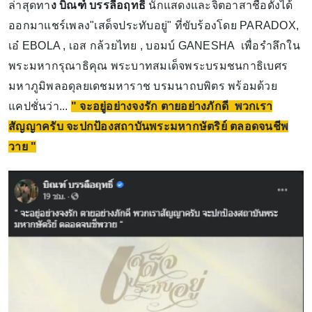
ล่าสุดทา
ง บิณฑ์ บรรลือฤทธิ์
นักแสดงและจิตอาสาชื่อดังได้
ออกมาแชร์เพลง"เสด็จประทับอยู่" ที่ขับร้องโดย PARADOX,
เอ๋ EBOLA , เอส กล้วยไทย , บอมบ์ GANESHA เพื่อรำลึกใน
พระมหากรุณาธิคุณ พระบาทสมเด็จพระบรมชนกาธิเบศร
มหาภูมิพลอดุลยเดชมหาราช บรมนาถบพิตร พร้อมด้วย
แคปชั่นว่า...
" จะอยู่อย่างจงรัก ตายอย่างภักดี พวกเรา
สัญญาครับ จะปกป้องสถาบันพระมหากษัตริย์ ตลอดจนชีพ
วาย "