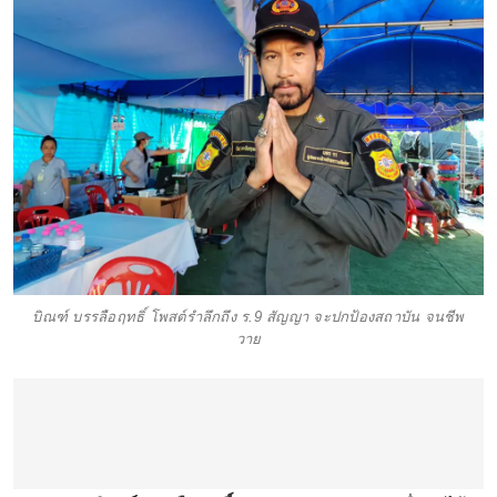
บิณฑ์ บรรลือฤทธิ์ โพสต์รำลึกถึง ร.9 สัญญา จะปกป้องสถาบัน จนชีพ
วาย