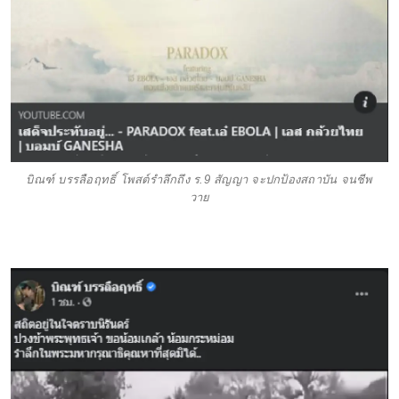
บิณฑ์ บรรลือฤทธิ์ โพสต์รำลึกถึง ร.9 สัญญา จะปกป้องสถาบัน จนชีพ
วาย