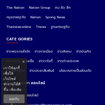
The Nation
Nation Group
คม ชัด ลึก
กรุงเทพธุรกิจ
Nation
Spring News
Thainewsonline
Tnews
ฐานเศรษฐกิจ
CATE GORIES
ข่าวพระราชสำนัก
ข่าวการเมือง
ข่าวสังคม
ข่าวบันเทิง
หวย ดวง ความเชื่อ
ข่าววาไรตี้
ข่าวต่างประเทศ
×
เราใช้คุกกี้
ข่าวเศรษฐกิจ
ข่าวประชาสัมพันธ์
นโยบายการเป็นส่วนตัว
เพื่อให้
เว็บไซต์
ติดต่อโฆษณา ออนไลน์
ทำงานได้ดี
ขึ้น
เพิ่มเติม
ติดต่อโฆษณาออนไลน์
ยอมรับ
คุณอ้อ