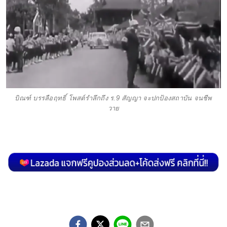
บิณฑ์ บรรลือฤทธิ์ โพสต์รำลึกถึง ร.9 สัญญา จะปกป้องสถาบัน จนชีพ
วาย