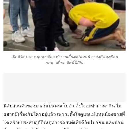
เปิดชีวิต บาส หนุ่มลุยเดี่ยว ทำงานเลี้ยงแม่แทนน้อง ส่งตัวเองเรียน
กศน. เพื่ออาชีพที่ใฝ่ฝัน
นิสัยส่วนตัวของบาสก็เป็นคนเก็บตัว ตั้งใจจะทำมาหากิน ไม่
อยากมีเรื่องกับใครอยู่แล้ว เพราะตั้งใจดูแลแม่แทนน้องชายที่
โชคร้ายประสบอุบัติเหตุทางรถยนต์เสียชีวิตไปก่อน และตอน