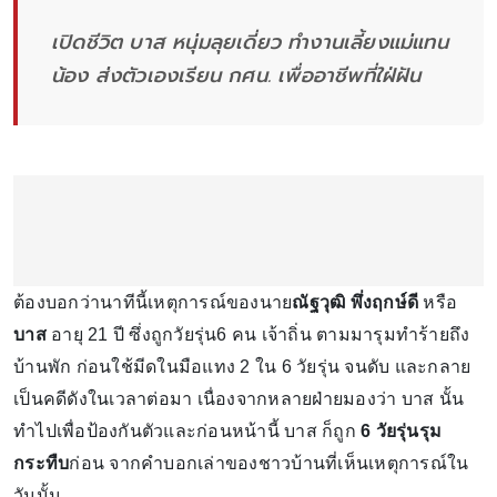
เปิดชีวิต บาส หนุ่มลุยเดี่ยว ทำงานเลี้ยงแม่แทน
น้อง ส่งตัวเองเรียน กศน. เพื่ออาชีพที่ใฝ่ฝัน
ต้องบอกว่านาทีนี้เหตุการณ์ของนาย
ณัฐวุฒิ พึ่งฤกษ์ดี
หรือ
บาส
อายุ 21 ปี ซึ่งถูกวัยรุ่น6 คน เจ้าถิ่น ตามมารุมทำร้ายถึง
บ้านพัก ก่อนใช้มีดในมือแทง 2 ใน 6 วัยรุ่น จนดับ และกลาย
เป็นคดีดังในเวลาต่อมา เนื่องจากหลายฝ่ายมองว่า บาส นั้น
ทำไปเพื่อป้องกันตัวและก่อนหน้านี้ บาส ก็ถูก
6 วัยรุ่นรุม
กระทืบ
ก่อน จากคำบอกเล่าของชาวบ้านที่เห็นเหตุการณ์ใน
วันนั้น