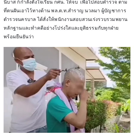
นี้บาส ก็กำลังตั้งใจเรียน กศน. ให้จบ เพื่อไปสอบตำรวจ ตาม
ที่ตนฝันเอาไว้ทางด้าน พล.ต.ท.สำราญ นวลมา ผู้บัญชาการ
ตำรวจนครบาล ได้สั่งให้พนักงานสอบสวนเร่งรวบรวมพยาน
หลักฐานและทำคดีอย่างโปร่งใสและยุติธรรมกับทุกฝ่าย
พร้อมยืนยันว่า