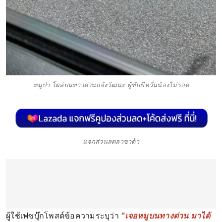
หมูป่า โผล่บนทางด่วนแจ้งวัฒนะ ผู้ขับขี่หวั่นน้องไม่รอด
แจกส่วนลดลาซาด้า
ผู้ใช้เฟซบุ๊กโพสต์ข้อความระบุว่า
"เจอหมูบนทางด่วน มาได้