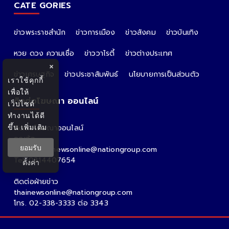
CATE GORIES
ข่าวพระราชสำนัก
ข่าวการเมือง
ข่าวสังคม
ข่าวบันเทิง
หวย ดวง ความเชื่อ
ข่าววาไรตี้
ข่าวต่างประเทศ
×
ข่าวเศรษฐกิจ
ข่าวประชาสัมพันธ์
นโยบายการเป็นส่วนตัว
เราใช้คุกกี้
เพื่อให้
ติดต่อโฆษณา ออนไลน์
เว็บไซต์
ทำงานได้ดี
ขึ้น
เพิ่มเติม
ติดต่อโฆษณาออนไลน์
คุณอ้อ
ยอมรับ
Email : thainewsonline@nationgroup.com
Tel: 0814407654
ตั้งค่า
ติดต่อฝ่ายข่าว
thainewsonline@nationgroup.com
โทร. 02-338-3333 ต่อ 3343