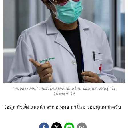
"หมอธีระวัฒน์" เผยยังไม่มีวัคซีนยี่ห้อไหน ป้องกันสายพันธุ์ "โอ
ไมครอน" ได้
ข้อมูล กัวเต็ง แนะนำ จาก อ หมอ มาโนช ขอบคุณมากครับ