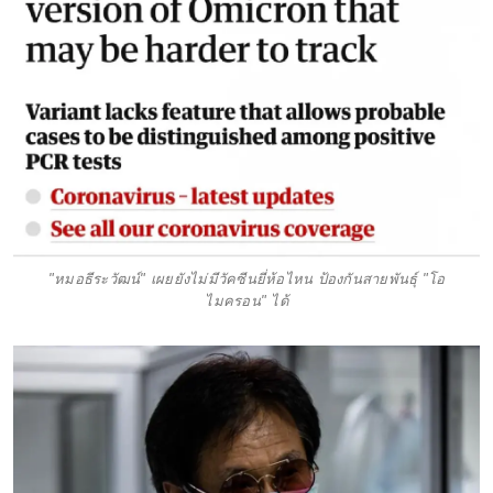
"หมอธีระวัฒน์" เผยยังไม่มีวัคซีนยี่ห้อไหน ป้องกันสายพันธุ์ "โอ
ไมครอน" ได้