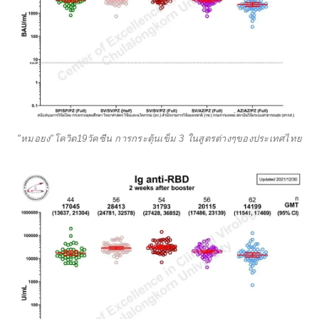
"หมอยง"โควิด19วัคซีน การกระตุ้นเข็ม 3 ในสูตรต่างๆของประเทศไทย