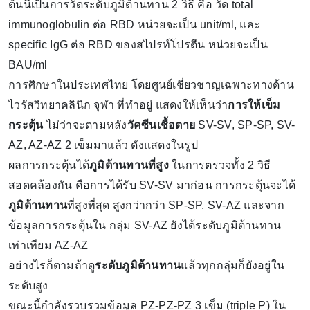
ต้นนี้เป็นการวัดระดับภูมิต้านทาน 2 วิธี คือ วัด total
immunoglobulin ต่อ RBD หน่วยจะเป็น unit/ml, และ
specific IgG ต่อ RBD ของสไปรท์โปรตีน หน่วยจะเป็น
BAU/ml
การศึกษาในประเทศไทย โดยศูนย์เชี่ยวชาญเฉพาะทางด้าน
ไวรัสวิทยาคลินิก จุฬา ที่ทำอยู่ แสดงให้เห็นว่า
การให้เข็ม
กระตุ้น
ไม่ว่าจะตามหลัง
วัคซีนเชื้อตาย
SV-SV, SP-SP, SV-
AZ, AZ-AZ 2 เข็มมาแล้ว ดังแสดงในรูป
ผลการกระตุ้นได้
ภูมิต้านทานที่สูง
ในการตรวจทั้ง 2 วิธี
สอดคล้องกัน คือการได้รับ SV-SV มาก่อน การกระตุ้นจะได้
ภูมิต้านทาน
ที่สูงที่สุด สูงกว่ากว่า SP-SP, SV-AZ และจาก
ข้อมูลการกระตุ้นใน กลุ่ม SV-AZ ยังได้ระดับภูมิต้านทาน
เท่าเทียม AZ-AZ
อย่างไรก็ตามถ้าดู
ระดับภูมิต้านทาน
แล้วทุกกลุ่มก็ยังอยู่ใน
ระดับสูง
ขณะนี้กำลังรวบรวมข้อมูล PZ-PZ-PZ 3 เข็ม (triple P) ใน