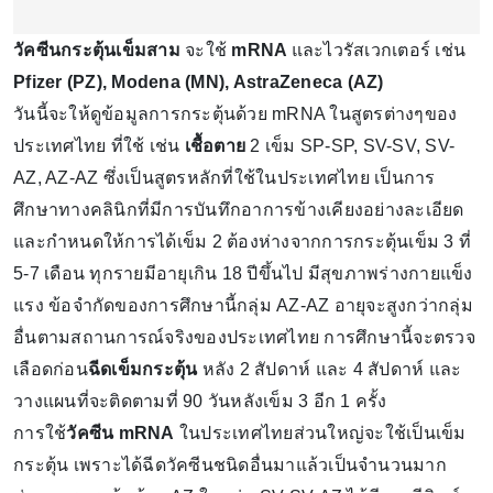
วัคซีนกระตุ้นเข็มสาม
จะใช้
mRNA
และไวรัสเวกเตอร์ เช่น
Pfizer (PZ), Modena (MN), AstraZeneca (AZ)
วันนี้จะให้ดูข้อมูลการกระตุ้นด้วย mRNA ในสูตรต่างๆของ
ประเทศไทย ที่ใช้ เช่น
เชื้อตาย
2 เข็ม SP-SP, SV-SV, SV-
AZ, AZ-AZ ซึ่งเป็นสูตรหลักที่ใช้ในประเทศไทย เป็นการ
ศึกษาทางคลินิกที่มีการบันทึกอาการข้างเคียงอย่างละเอียด
และกำหนดให้การได้เข็ม 2 ต้องห่างจากการกระตุ้นเข็ม 3 ที่
5-7 เดือน ทุกรายมีอายุเกิน 18 ปีขึ้นไป มีสุขภาพร่างกายแข็ง
แรง ข้อจำกัดของการศึกษานี้กลุ่ม AZ-AZ อายุจะสูงกว่ากลุ่ม
อื่นตามสถานการณ์จริงของประเทศไทย การศึกษานี้จะตรวจ
เลือดก่อน
ฉีดเข็มกระตุ้น
หลัง 2 สัปดาห์ และ 4 สัปดาห์ และ
วางแผนที่จะติดตามที่ 90 วันหลังเข็ม 3 อีก 1 ครั้ง
การใช้
วัคซีน mRNA
ในประเทศไทยส่วนใหญ่จะใช้เป็นเข็ม
กระตุ้น เพราะได้ฉีดวัคซีนชนิดอื่นมาแล้วเป็นจำนวนมาก