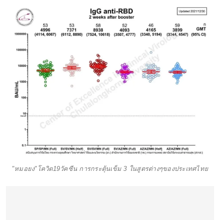
"หมอยง"โควิด19วัคซีน การกระตุ้นเข็ม 3 ในสูตรต่างๆของประเทศไทย