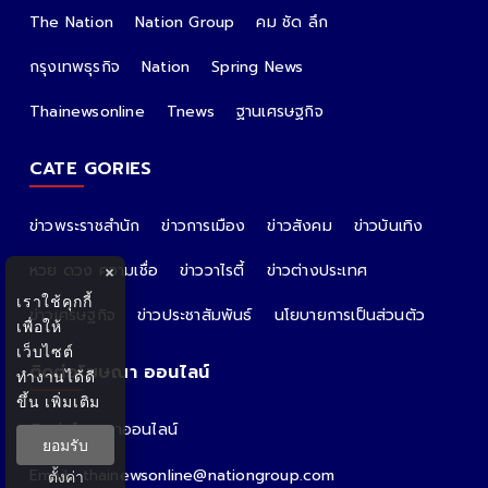
The Nation
Nation Group
คม ชัด ลึก
กรุงเทพธุรกิจ
Nation
Spring News
Thainewsonline
Tnews
ฐานเศรษฐกิจ
CATE GORIES
ข่าวพระราชสำนัก
ข่าวการเมือง
ข่าวสังคม
ข่าวบันเทิง
หวย ดวง ความเชื่อ
ข่าววาไรตี้
ข่าวต่างประเทศ
×
เราใช้คุกกี้
ข่าวเศรษฐกิจ
ข่าวประชาสัมพันธ์
นโยบายการเป็นส่วนตัว
เพื่อให้
เว็บไซต์
ติดต่อโฆษณา ออนไลน์
ทำงานได้ดี
ขึ้น
เพิ่มเติม
ติดต่อโฆษณาออนไลน์
ยอมรับ
คุณอ้อ
Email : thainewsonline@nationgroup.com
ตั้งค่า