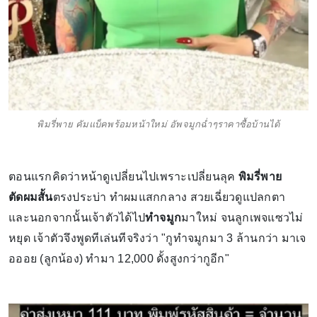
พิมรี่พาย คัมแบ็คพร้อมหน้าใหม่ อัพจมูกฉ่ำๆราคาซื้อบ้านได้
ตอนแรกคิดว่าหน้าดูเปลี่ยนไปเพราะเปลี่ยนลุค
พิมรี่พาย
ตัดผมสั้น
ตรงประบ่า ทำผมแสกกลาง สวยเฉี่ยวดูแปลกตา
และนอกจากนั้นเจ้าตัวได้ไป
ทำจมูก
มาใหม่ จนลูกเพจแซวไม่
หยุด เจ้าตัวจึงพูดทีเล่นทีจริงว่า "กูทำจมูกมา 3 ล้านกว่า มาเจ
อออย (ลูกน้อง) ทำมา 12,000 ดั้งสูงกว่ากูอีก"