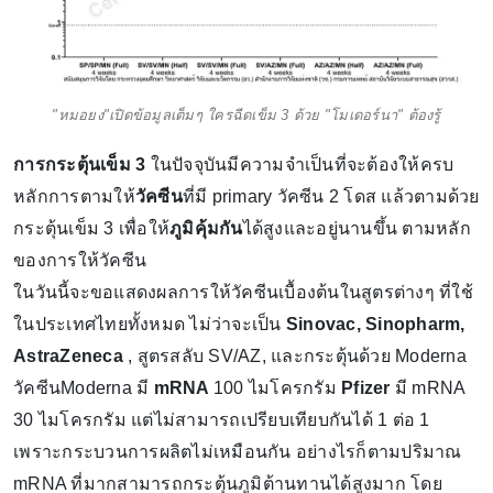
"หมอยง"เปิดข้อมูลเต็มๆ ใครฉีดเข็ม 3 ด้วย "โมเดอร์นา" ต้องรู้
การกระตุ้นเข็ม 3
ในปัจจุบันมีความจำเป็นที่จะต้องให้ครบ
หลักการตามให้
วัคซีน
ที่มี primary วัคซีน 2 โดส แล้วตามด้วย
กระตุ้นเข็ม 3 เพื่อให้
ภูมิคุ้มกัน
ได้สูงและอยู่นานขึ้น ตามหลัก
ของการให้วัคซีน
ในวันนี้จะขอแสดงผลการให้วัคซีนเบื้องต้นในสูตรต่างๆ ที่ใช้
ในประเทศไทยทั้งหมด ไม่ว่าจะเป็น
Sinovac, Sinopharm,
AstraZeneca
, สูตรสลับ SV/AZ, และกระตุ้นด้วย Moderna
วัคซีนModerna มี
mRNA
100 ไมโครกรัม
Pfizer
มี mRNA
30 ไมโครกรัม แต่ไม่สามารถเปรียบเทียบกันได้ 1 ต่อ 1
เพราะกระบวนการผลิตไม่เหมือนกัน อย่างไรก็ตามปริมาณ
mRNA ที่มากสามารถกระตุ้นภูมิต้านทานได้สูงมาก โดย