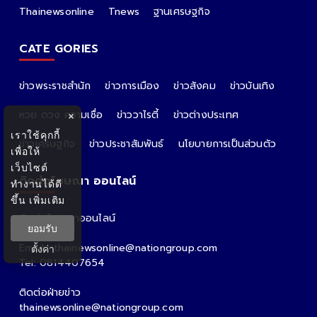
Thainewsonline
Tnews
ฐานเศรษฐกิจ
CATE GORIES
ข่าวพระราชสำนัก
ข่าวการเมือง
ข่าวสังคม
ข่าวบันเทิง
หวย ดวง ความเชื่อ
ข่าววาไรตี้
ข่าวต่างประเทศ
×
เราใช้คุกกี้
ข่าวเศรษฐกิจ
ข่าวประชาสัมพันธ์
นโยบายการเป็นส่วนตัว
เพื่อให้
เว็บไซต์
ติดต่อโฆษณา ออนไลน์
ทำงานได้ดี
ขึ้น
เพิ่มเติม
ติดต่อโฆษณาออนไลน์
ยอมรับ
คุณอ้อ
Email : thainewsonline@nationgroup.com
ตั้งค่า
Tel: 0814407654
ติดต่อฝ่ายข่าว
thainewsonline@nationgroup.com