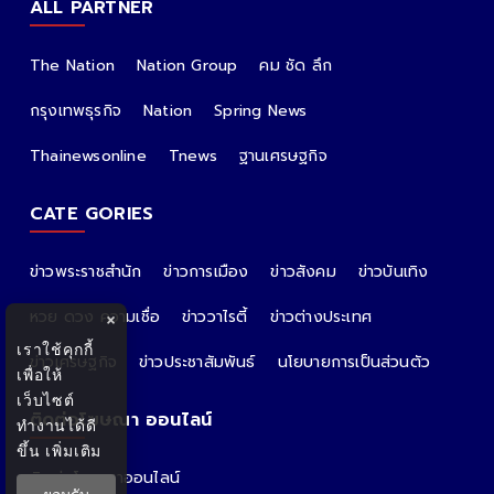
ALL PARTNER
The Nation
Nation Group
คม ชัด ลึก
กรุงเทพธุรกิจ
Nation
Spring News
Thainewsonline
Tnews
ฐานเศรษฐกิจ
CATE GORIES
ข่าวพระราชสำนัก
ข่าวการเมือง
ข่าวสังคม
ข่าวบันเทิง
หวย ดวง ความเชื่อ
ข่าววาไรตี้
ข่าวต่างประเทศ
×
เราใช้คุกกี้
ข่าวเศรษฐกิจ
ข่าวประชาสัมพันธ์
นโยบายการเป็นส่วนตัว
เพื่อให้
เว็บไซต์
ติดต่อโฆษณา ออนไลน์
ทำงานได้ดี
ขึ้น
เพิ่มเติม
ติดต่อโฆษณาออนไลน์