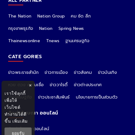
ALL PARTNER
The Nation
Nation Group
คม ชัด ลึก
กรุงเทพธุรกิจ
Nation
Spring News
Thainewsonline
Tnews
ฐานเศรษฐกิจ
CATE GORIES
ข่าวพระราชสำนัก
ข่าวการเมือง
ข่าวสังคม
ข่าวบันเทิง
หวย ดวง ความเชื่อ
ข่าววาไรตี้
ข่าวต่างประเทศ
×
เราใช้คุกกี้
ข่าวเศรษฐกิจ
ข่าวประชาสัมพันธ์
นโยบายการเป็นส่วนตัว
เพื่อให้
เว็บไซต์
ติดต่อโฆษณา ออนไลน์
ทำงานได้ดี
ขึ้น
เพิ่มเติม
ติดต่อโฆษณาออนไลน์
ยอมรับ