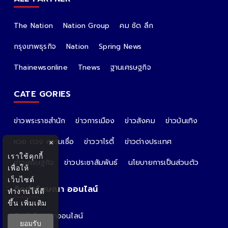
The Nation
Nation Group
คม ชัด ลึก
กรุงเทพธุรกิจ
Nation
Spring News
Thainewsonline
Tnews
ฐานเศรษฐกิจ
CATE GORIES
ข่าวพระราชสำนัก
ข่าวการเมือง
ข่าวสังคม
ข่าวบันเทิง
หวย ดวง ความเชื่อ
ข่าววาไรตี้
ข่าวต่างประเทศ
×
เราใช้คุกกี้
ข่าวเศรษฐกิจ
ข่าวประชาสัมพันธ์
นโยบายการเป็นส่วนตัว
เพื่อให้
เว็บไซต์
ติดต่อโฆษณา ออนไลน์
ทำงานได้ดี
ขึ้น
เพิ่มเติม
ติดต่อโฆษณาออนไลน์
ยอมรับ
คุณอ้อ