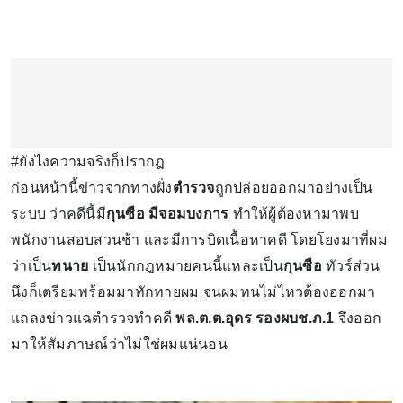
#ยังไงความจริงก็ปรากฎ
ก่อนหน้านี้ข่าวจากทางฝั่ง
ตำรวจ
ถูกปล่อยออกมาอย่างเป็น
ระบบ ว่าคดีนี้มี
กุนซือ มีจอมบงการ
ทำให้ผู้ต้องหามาพบ
พนักงานสอบสวนช้า และมีการบิดเนื้อหาคดี โดยโยงมาที่ผม
ว่าเป็น
ทนาย
เป็นนักกฎหมายคนนี้แหละเป็น
กุนซือ
ทัวร์ส่วน
นึงก็เตรียมพร้อมมาทักทายผม จนผมทนไม่ไหวต้องออกมา
แถลงข่าวแฉตำรวจทำคดี
พล.ต.ต.อุดร รองผบช.ภ.1
จึงออก
มาให้สัมภาษณ์ว่าไม่ใช่ผมแน่นอน