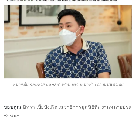
ทนายตั้มเกือบซวย แฉกลับ"วิชามารเจ้าหน้าที่" ได้อ่านมีหน้าเสีย
ขอบคุณ
ษิทรา เบี้ยบังเกิด เลขาธิการมูลนิธิทีมงานทนายประ
ชาชนฯ