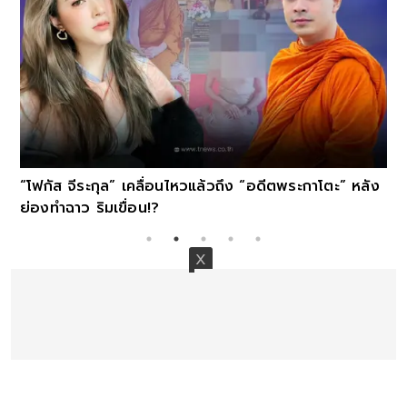
“โฟกัส จีระกุล” เคลื่อนไหวแล้วถึง “อดีตพระกาโตะ” หลัง
ย่องทำฉาว ริมเขื่อน!?