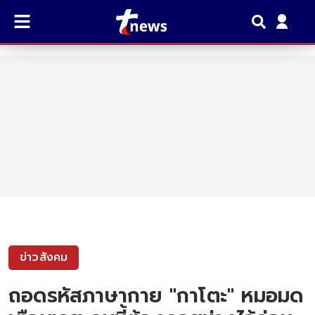
ข่าวสังคม
ถอดรหัสภาษากาย "กาโตะ" หมอมด