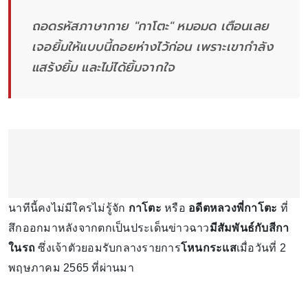
ถอดรหัสภาษากาย "กาโตะ" หมอมด เตือนเลย
เจอยิ้มให้แบบนี้ถอยห่างไว้ก่อน เพราะเขากำลัง
แสร้งยิ้ม และไม่ได้ยิ้มจากใจ
นาทีนี้คงไม่มีใครไม่รู้จัก
กาโตะ
หรือ
อดีตหลวงพี่กาโตะ
ที่
สึกออกมาหลังจากตกเป็นประเด็นข่าวฉาว
มีสัมพันธ์กับสีกา
ในรถ
ซึ่งเจ้าตัวยอมรับกลางรายการ
โหนกระแส
เมื่อวันที่ 2
พฤษภาคม 2565 ที่ผ่านมา