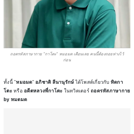
ถอดรหัสภาษากาย "กาโตะ" หมอมด เตือนเลย คนนี้ต้องถอยห่างไว้
ก่อน
ทั้งนี้ "
หมอมด
"
อภิชาติ ลีนานุรักษ์
ได้โพสต์เกี่ยวกับ
ทิดกา
โตะ
หรือ
อดีตหลวงพี่กาโตะ
ในทวิตเตอร์
ถอดรหัสภาษากาย
by หมดมด