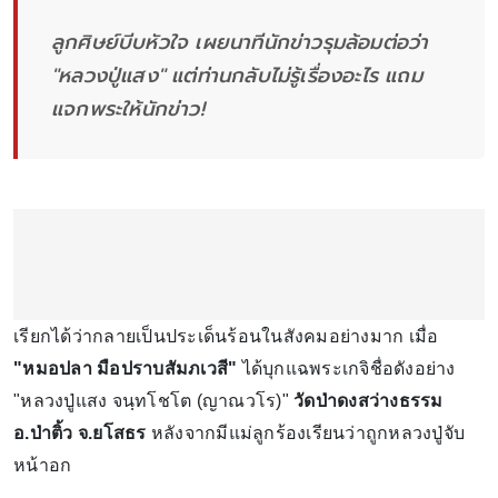
ลูกศิษย์บีบหัวใจ เผยนาทีนักข่าวรุมล้อมต่อว่า
"หลวงปู่แสง" แต่ท่านกลับไม่รู้เรื่องอะไร แถม
แจกพระให้นักข่าว!
เรียกได้ว่ากลายเป็นประเด็นร้อนในสังคมอย่างมาก เมื่อ
"หมอปลา มือปราบสัมภเวสี"
ได้บุกแฉพระเกจิชื่อดังอย่าง
"หลวงปู่แสง จนฺทโชโต (ญาณวโร)"​
วัดป่าดงสว่างธรรม
อ.ป่าติ้ว จ.ยโสธร
หลังจากมีแม่ลูกร้องเรียนว่าถูกหลวงปู่จับ
หน้าอก