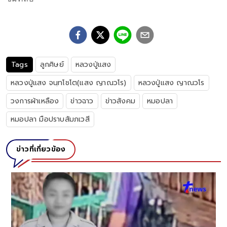
Tags
ลูกศิษย์
หลวงปู่แสง
หลวงปู่แสง จนฺทโชโต(แสง ญาณวโร)
หลวงปู่แสง ญาณวโร
วงการผ้าเหลือง
ข่าวฉาว
ข่าวสังคม
หมอปลา
หมอปลา มือปราบสัมภเวสี
ข่าวที่เกี่ยวข้อง
ม.3 โดนแกล้งใน รร. ประจำ แม่ร่ำไห้วอนช่วย เ
ของลูกเป็น ตร.