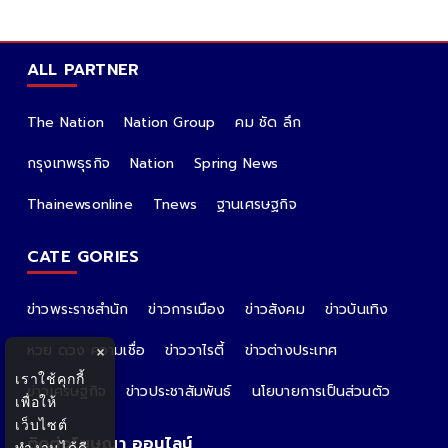
ALL PARTNER
The Nation
Nation Group
คม ชัด ลึก
กรุงเทพธุรกิจ
Nation
Spring News
Thainewsonline
Tnews
ฐานเศรษฐกิจ
CATE GORIES
ข่าวพระราชสำนัก
ข่าวการเมือง
ข่าวสังคม
ข่าวบันเทิง
หวย ดวง ความเชื่อ
ข่าววาไรตี้
ข่าวต่างประเทศ
×
เราใช้คุกกี้
ข่าวเศรษฐกิจ
ข่าวประชาสัมพันธ์
นโยบายการเป็นส่วนตัว
เพื่อให้
เว็บไซต์
ติดต่อโฆษณา ออนไลน์
ทำงานได้ดี