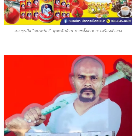
ส่องธุรกิจ "หมอปลา" ทุนหลักล้าน ขายทั้งอาหาร-เครื่องสำอาง