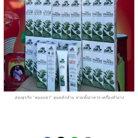
ส่องธุรกิจ "หมอปลา" ทุนหลักล้าน ขายทั้งอาหาร-เครื่องสำอาง