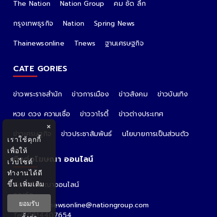
The Nation
Nation Group
คม ชัด ลึก
กรุงเทพธุรกิจ
Nation
Spring News
Thainewsonline
Tnews
ฐานเศรษฐกิจ
CATE GORIES
ข่าวพระราชสำนัก
ข่าวการเมือง
ข่าวสังคม
ข่าวบันเทิง
หวย ดวง ความเชื่อ
ข่าววาไรตี้
ข่าวต่างประเทศ
×
ข่าวเศรษฐกิจ
ข่าวประชาสัมพันธ์
นโยบายการเป็นส่วนตัว
เราใช้คุกกี้
เพื่อให้
ติดต่อโฆษณา ออนไลน์
เว็บไซต์
ทำงานได้ดี
ขึ้น
เพิ่มเติม
ติดต่อโฆษณาออนไลน์
คุณอ้อ
ยอมรับ
Email : thainewsonline@nationgroup.com
Tel: 0814407654