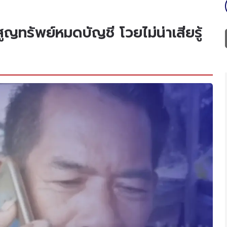
้สูญทรัพย์หมดบัญชี โวยไม่น่าเสียรู้