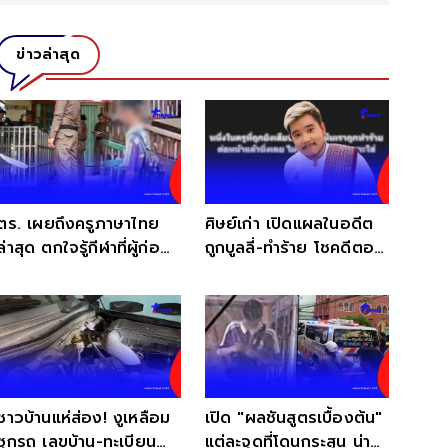
ข่าวล่าสุด
ตร. เผยถึงครูภาษาไทย
ศิษย์เก่า เปิดแผลในอดีต
ล่าสุด ตกใจรู้กีฬาที่ผู้ก่อ
ถูกบูลลี่-ทำร้าย โชคดีตอน
เหตุชอบเล่น
นั้นไม่กล้าพอ
ชาวบ้านแห่ส่อง! งูเหลือม
เปิด "ผลชันสูตรเบื้องต้น"
ซุกรถ เลขบ้าน-ทะเบียน
แต่ละจุดที่โดนกระสุน น่า