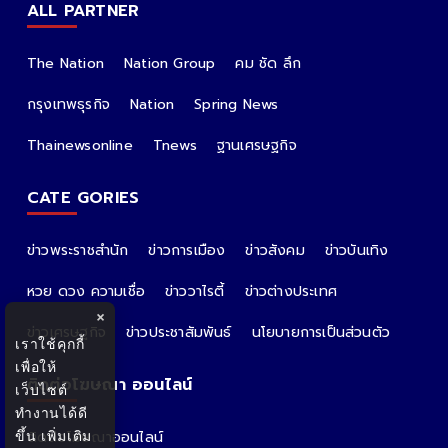
ALL PARTNER
The Nation
Nation Group
คม ชัด ลึก
กรุงเทพธุรกิจ
Nation
Spring News
Thainewsonline
Tnews
ฐานเศรษฐกิจ
CATE GORIES
ข่าวพระราชสำนัก
ข่าวการเมือง
ข่าวสังคม
ข่าวบันเทิง
หวย ดวง ความเชื่อ
ข่าววาไรตี้
ข่าวต่างประเทศ
×
ข่าวเศรษฐกิจ
ข่าวประชาสัมพันธ์
นโยบายการเป็นส่วนตัว
เราใช้คุกกี้
เพื่อให้
ติดต่อโฆษณา ออนไลน์
เว็บไซต์
ทำงานได้ดี
ขึ้น
เพิ่มเติม
ติดต่อโฆษณาออนไลน์