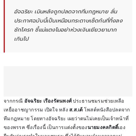
อัจฉริยะ เมินหลังถูกปลดจากทีมกฎหมาย ลั่น
ประกาศฉบับนี้เป็นเหมือนกระดาษเช็ดก้นที่ทิ้งลง
ชักโครก ชี้แม่แตงโมอย่าห่วงเงินเยียวยามาก
เกินไป
จากกรณี
อัจฉริยะ เรืองรัตนพงศ์
ประธานชมรมช่วยเหลือ
เหยื่ออาชญากรรม เปิดใจ หลัง
ส.ส.เต้
โพสต์หนังสือปลดจาก
ทีมกฎหมาย โดยทางอัจฉริยะ เผยว่าตนไม่เคยเป็นเจ้าหน้าที่
ของพรรค ซึ่งเรื่องนี้ เป็นการแต่งตั้งของ
นายมงคลกิตติ์
เอง