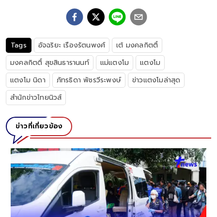
Tags
อัจฉริยะ เรืองรัตนพงศ์
เต้ มงคลกิตติ์
มงคลกิตติ์ สุขสินธารานนท์
แม่แตงโม
แตงโม
แตงโม นิดา
ภัทรธิดา พัชรวีระพงษ์
ข่าวแตงโมล่าสุด
สำนักข่าวไทยนิวส์
ข่าวที่เกี่ยวข้อง