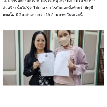
โมมีการตกลงอะไรกับใครไว้เหตุใดจึงไม่ยอมให้ ซึ่งทาง
อัจฉริยะนั้นไม่รู้ว่าไปตกลงอะไรกันและทิ้งท้ายว่า
บัญชี
แตงโม
มีเงินเข้ามากกว่า 15 ล้านบาท ในขณะนี้