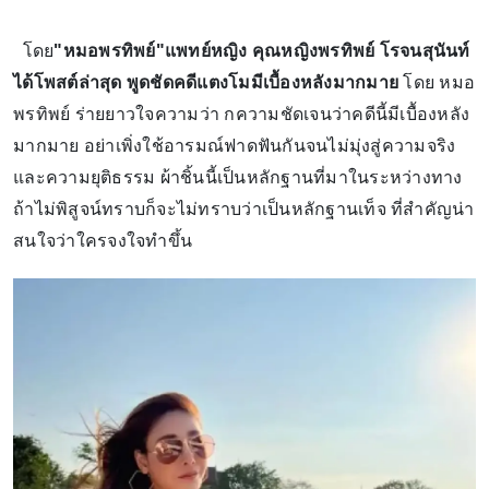
โดย
"หมอพรทิพย์"แพทย์หญิง คุณหญิงพรทิพย์ โรจนสุนันท์
ได้โพสต์ล่าสุด
พูดชัดคดีแตงโมมีเบื้องหลังมากมาย
โดย หมอ
พรทิพย์ ร่ายยาวใจความว่า กความชัดเจนว่าคดีนี้มีเบื้องหลัง
มากมาย อย่าเพิ่งใช้อารมณ์ฟาดฟันกันจนไม่มุ่งสู่ความจริง
และความยุติธรรม ผ้าชิ้นนี้เป็นหลักฐานที่มาในระหว่างทาง
ถ้าไม่พิสูจน์ทราบก็จะไม่ทราบว่าเป็นหลักฐานเท็จ ที่สำคัญน่า
สนใจว่าใครจงใจทำขึ้น