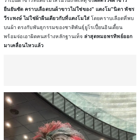
ว่าเป็นผ้าขาวที่แตงโมใส่ในวันเกิดเหตุ ซึ่ง
ผลตรวจผ้าขาว
ยืนยันชัด คราบเลือดบนผ้าขาวไม่ใช่ของ" แตงโม"นิดา พัชร
วีระพงษ์
ไม่ใช่ผ้าผืนเดียวกับที่แตงโมใส่
โดยคราบเลือดที่พบ
บนผ้า ตรงกับพันธุกรรมของชาติพันธุ์ยูโรเปี้ยนอินเดี้ยน
พร้อมจ่อเอาผิดคนสร้างหลักฐานเท็จ
ล่าสุดหมอพรทิพย์ออก
มาเคลื่อนไหวเเล้ว