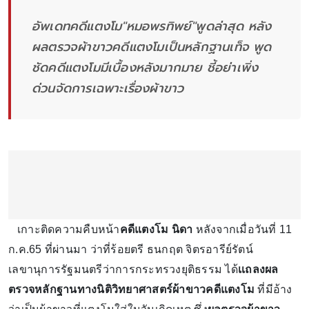
อัพเดทคดีแตงโม"หมอพรทิพย์"พูดล่าสุด หลัง
ผลตรวจผ้าขาวคดีแตงโมเป็นหลักฐานเท็จ พูด
ชัดคดีแตงโมมีเบื้องหลังมากมาย ชี้อย่าเพิ่ง
ด่วนจัดการเฉพาะเรื่องผ้าขาว
เกาะติดความคืบหน้า
คดีแตงโม นิดา
หลังจากเมื่อวันที่ 11
ก.ค.65 ที่ผ่านมา ว่าที่ร้อยตรี ธนกฤต จิตรอารีย์รัตน์
เลขานุการรัฐมนตรีว่าการกระทรวงยุติธรรม ได้
เเถลงผล
ตรวจหลักฐานทางนิติวิทยาศาสตร์
ผ้าขาวคดีแตงโม
ที่มีอ้าง