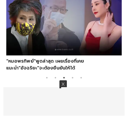
"หมอพรทิพย์"พูดล่าสุด เผยเรื่องที่เคย
แนะนำ"อัจฉริยะ"จะต้องยืนยันให้ได้