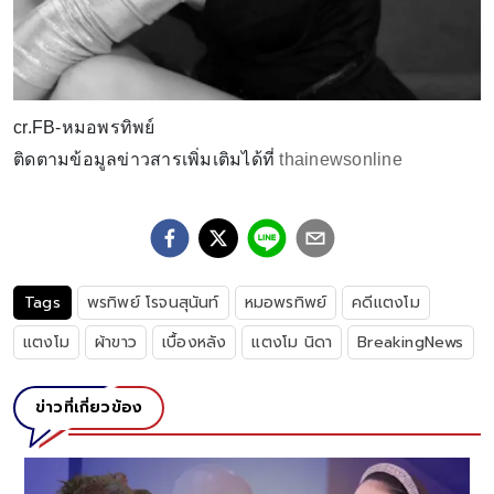
cr.FB-หมอพรทิพย์
ติดตามข้อมูลข่าวสารเพิ่มเติมได้ที่
thainewsonline
Tags
พรทิพย์ โรจนสุนันท์
หมอพรทิพย์
คดีเเตงโม
แตงโม
ผ้าขาว
เบื้องหลัง
แตงโม นิดา
BreakingNews
ข่าวที่เกี่ยวข้อง