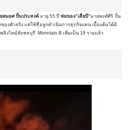
ยสมยศ ปั้นประสงค์
อายุ 55 ปี
พ่อของ"เสี่ยบี"
นายพงศ์ศิริ ปั้น
องตัวจริง แต่ใช้ชื่อลูกดำเนินการธุรกิจแทน เบื้องต้นได้มี
ุเพลิงไหม้ผับชลบุรี Monntain B เพิ่มเป็น 19 รายเเล้ว