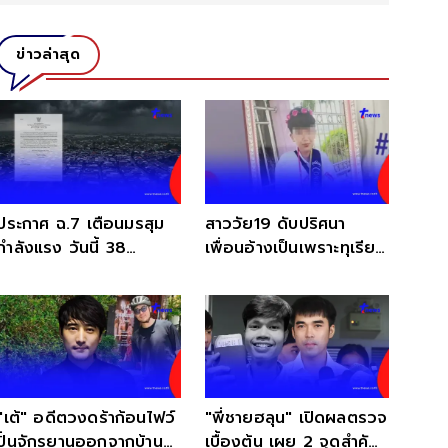
ข่าวล่าสุด
ประกาศ ฉ.7 เตือนมรสุม
สาววัย19 ดับปริศนา
กำลังแรง วันนี้ 38
เพื่อนอ้างเป็นเพราะทุเรียน
จังหวัด ฝนตกหนักถึงหนัก
แต่แม่ไม่เชื่อ
มาก
"เต้" อดีตวงดร้าก้อนไฟว์
"พี่ชายฮลุน" เปิดผลตรวจ
ปั่นจักรยานออกจากบ้าน
เบื้องต้น เผย 2 จุดสำคัญ