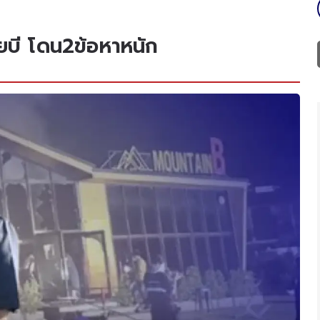
่ยบี โดน2ข้อหาหนัก