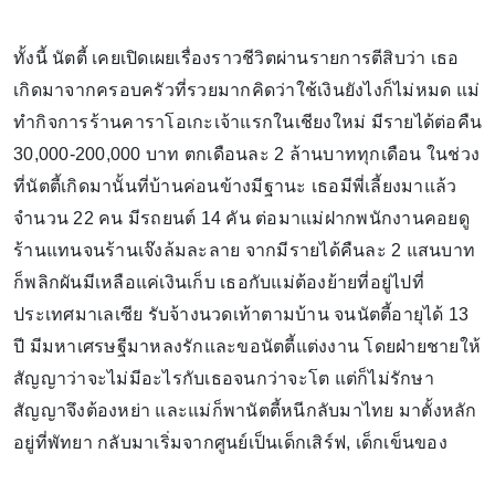
ทั้งนี้ นัตตี้ เคยเปิดเผยเรื่องราวชีวิตผ่านรายการตีสิบว่า เธอ
เกิดมาจากครอบครัวที่รวยมากคิดว่าใช้เงินยังไงก็ไม่หมด แม่
ทำกิจการร้านคาราโอเกะเจ้าแรกในเชียงใหม่ มีรายได้ต่อคืน
30,000-200,000 บาท ตกเดือนละ 2 ล้านบาททุกเดือน ในช่วง
ที่นัตตี้เกิดมานั้นที่บ้านค่อนข้างมีฐานะ เธอมีพี่เลี้ยงมาแล้ว
จำนวน 22 คน มีรถยนต์ 14 คัน ต่อมาแม่ฝากพนักงานคอยดู
ร้านแทนจนร้านเจ๊งล้มละลาย จากมีรายได้คืนละ 2 แสนบาท
ก็พลิกผันมีเหลือแค่เงินเก็บ เธอกับแม่ต้องย้ายที่อยู่ไปที่
ประเทศมาเลเซีย รับจ้างนวดเท้าตามบ้าน จนนัตตี้อายุได้ 13
ปี มีมหาเศรษฐีมาหลงรักและขอนัตตี้แต่งงาน โดยฝ่ายชายให้
สัญญาว่าจะไม่มีอะไรกับเธอจนกว่าจะโต แต่ก็ไม่รักษา
สัญญาจึงต้องหย่า และแม่ก็พานัตตี้หนีกลับมาไทย มาตั้งหลัก
อยู่ที่พัทยา กลับมาเริ่มจากศูนย์เป็นเด็กเสิร์ฟ, เด็กเข็นของ