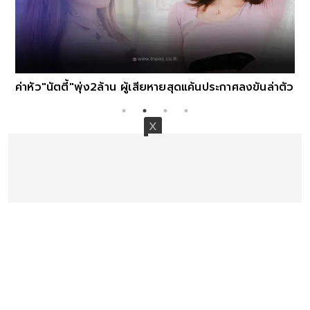
ค่าหัว"นัตตี้"พุ่ง2ล้าน ผู้เสียหายสุดแค้นประกาศลงขันล่าตัว