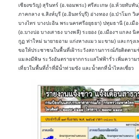
เชียงขวัญ) สุรินทร์ (อ.จอมพระ) ศรีสะเกษ (อ.ห้วยทับท
ภาคกลาง จ.สิงห์บุรี (อ.อินทร์บุรี) อ่างทอง (อ.ป่าโมก
บางไทร บางปะอิน พระนครศรีอยุธยา) ปทุมธานี (อ.เมื
(อ.บางบ่อ บางเสาธง บางพลี) ระยอง (อ.เมืองฯ แกลง นิ
กูฏ ท่าใหม่ นายายอาม แก่งหางแมว มะขาม) และกรุ
ขอให้ประชาชนในพื้นที่เฝ้าระวังสถานการณ์ภัยติดตา
แมลงมีพิษ ระวังอันตรายจากกระแสไฟฟ้ารั่ว เพิ่มควา
เที่ยวในพื้นที่ถ้ำที่มีน้ำท่วมขัง และน้ำตกที่น้ำไหลเชี่ยว