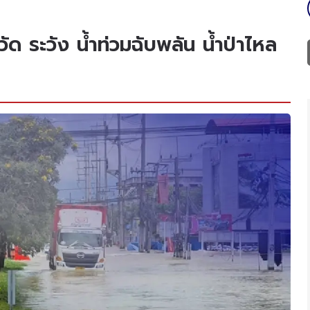
ัด ระวัง น้ำท่วมฉับพลัน น้ำป่าไหล