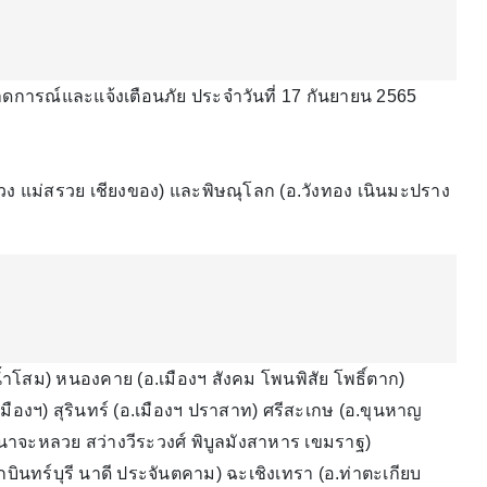
ารณ์และแจ้งเตือนภัย ประจำวันที่ 17 กันยายน 2565
หลวง แม่สรวย เชียงของ) และพิษณุโลก (อ.วังทอง เนินมะปราง
น้ำโสม) หนองคาย (อ.เมืองฯ สังคม โพนพิสัย โพธิ์ตาก)
.เมืองฯ) สุรินทร์ (อ.เมืองฯ ปราสาท) ศรีสะเกษ (อ.ขุนหาญ
 นาจะหลวย สว่างวีระวงศ์ พิบูลมังสาหาร เขมราฐ)
บินทร์บุรี นาดี ประจันตคาม) ฉะเชิงเทรา (อ.ท่าตะเกียบ