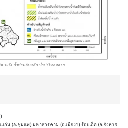
ัด ระวัง น้ำท่วมฉับพลัน น้ำป่าไหลหลาก
)
แก่น (อ.ชุมแพ) มหาสารคาม (อ.เมืองฯ) ร้อยเอ็ด (อ.จังหาร