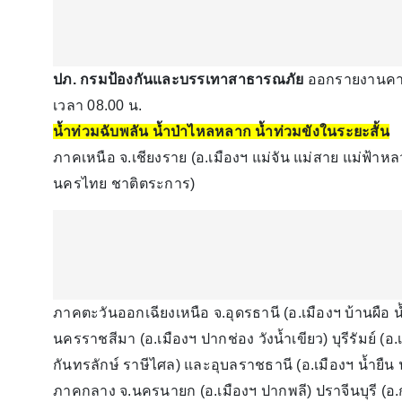
ปภ. กรมป้องกันและบรรเทาสาธารณภัย
ออกรายงานคาดก
เวลา 08.00 น.
น้ำท่วมฉับพลัน น้ำป่าไหลหลาก น้ำท่วมขังในระยะสั้น
ภาคเหนือ จ.เชียงราย (อ.เมืองฯ แม่จัน แม่สาย แม่ฟ้า
นครไทย ชาติตระการ)
ภาคตะวันออกเฉียงเหนือ จ.อุดรธานี (อ.เมืองฯ บ้านผือ 
นครราชสีมา (อ.เมืองฯ ปากช่อง วังน้ำเขียว) บุรีรัมย์ (อ
กันทรลักษ์ ราษีไศล) และอุบลราชธานี (อ.เมืองฯ น้ำยืน
ภาคกลาง จ.นครนายก (อ.เมืองฯ ปากพลี) ปราจีนบุรี (อ.ก