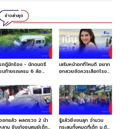
ข่าวล่าสุด
รถตู้นักร้อง - นักดนตรี
เสริมหน้าอกที่ไหนดี อยาก
ชนท้ายรถเครน 6 ล้อ
อกสวยชัดควรเลือกโรง
สภาพรถแทบไม่เหลือซาก
พยาบาลยังไง?
ออกแล้ว ผลตรวจ 2 น้า
รู้แล้วยิ่งขนลุก จำนวน
หลาน ขับเก๋งชนศูนย์เด็ก
กระสุนทั้งหมดที่เด็ก ม.ต้น