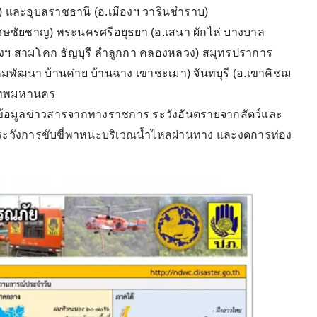
ัน) และอุบลราชธานี (อ.เมืองฯ วารินชำราบ)
 วิเศษชัยชาญ) พระนครศรีอยุธยา (อ.เสนา ผักไห่ บางบาล
องฯ สามโคก ธัญบุรี ลำลูกกา คลองหลวง) สมุทรปราการ
คมพัฒนา บ้านค่าย บ้านฉาง เขาชะเมา) จันทบุรี (อ.เขาคิชฌ
งเทพมหานคร
มข้อมูลข่าวสารจากทางราชการ ระวังอันตรายจากสัตว์และ
มระวังการขับขี่พาหนะบริเวณน้ำไหลผ่านทาง และงดการท่อง