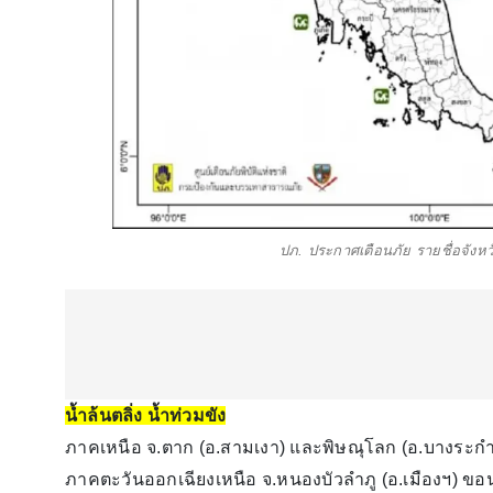
ปภ. ประกาศเตือนภัย รายชื่อจังหว
น้ำล้นตลิ่ง น้ำท่วมขัง
ภาคเหนือ จ.ตาก (อ.สามเงา) และพิษณุโลก (อ.บางระกำ
ภาคตะวันออกเฉียงเหนือ จ.หนองบัวลำภู (อ.เมืองฯ) ขอน