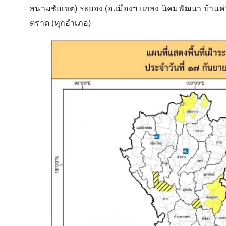
สนามชัยเขต) ระยอง (อ.เมืองฯ แกลง นิคมพัฒนา บ้านค่
ตราด (ทุกอำเภอ)