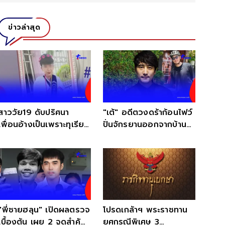
ข่าวล่าสุด
สาววัย19 ดับปริศนา
"เต้" อดีตวงดร้าก้อนไฟว์
เพื่อนอ้างเป็นเพราะทุเรียน
ปั่นจักรยานออกจากบ้าน
แต่แม่ไม่เชื่อ
หายตัวปริศนา
"พี่ชายฮลุน" เปิดผลตรวจ
โปรดเกล้าฯ พระราชทาน
เบื้องต้น เผย 2 จุดสำคัญ
ยศกรณีพิเศษ 3