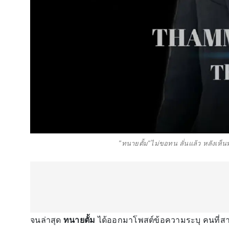
"ทนายตั้ม"ไม่ขอทน ลั่นแล้ว หลังเห
จนล่าสุด
ทนายตั้ม
ได้ออกมาโพสต์ข้อความระบุ คนที่สาม