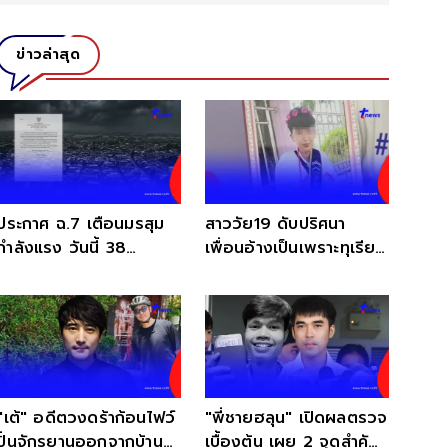
ข่าวล่าสุด
ประกาศ ฉ.7 เตือนมรสุม
สาววัย19 ดับปริศนา
กำลังแรง วันนี้ 38
เพื่อนอ้างเป็นเพราะทุเรียน
จังหวัด ฝนตกหนักถึงหนัก
แต่แม่ไม่เชื่อ
มาก
"เต้" อดีตวงดร้าก้อนไฟว์
"พี่ชายฮลุน" เปิดผลตรวจ
ปั่นจักรยานออกจากบ้าน
เบื้องต้น เผย 2 จุดสำคัญ