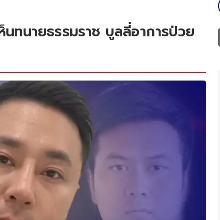
งเห็นทนายธรรมราช บูลลี่อาการป่วย