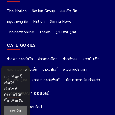
The Nation
Nation Group
คม ชัด ลึก
กรุงเทพธุรกิจ
Nation
Spring News
Thainewsonline
Tnews
ฐานเศรษฐกิจ
CATE GORIES
ข่าวพระราชสำนัก
ข่าวการเมือง
ข่าวสังคม
ข่าวบันเทิง
หวย ดวง ความเชื่อ
ข่าววาไรตี้
ข่าวต่างประเทศ
×
เราใช้คุกกี้
ข่าวเศรษฐกิจ
ข่าวประชาสัมพันธ์
นโยบายการเป็นส่วนตัว
เพื่อให้
เว็บไซต์
ติดต่อโฆษณา ออนไลน์
ทำงานได้ดี
ขึ้น
เพิ่มเติม
ติดต่อโฆษณาออนไลน์
ยอมรับ
คุณอ้อ