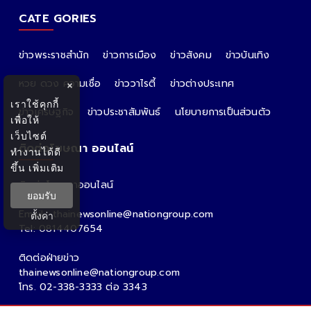
CATE GORIES
ข่าวพระราชสำนัก
ข่าวการเมือง
ข่าวสังคม
ข่าวบันเทิง
หวย ดวง ความเชื่อ
ข่าววาไรตี้
ข่าวต่างประเทศ
×
เราใช้คุกกี้
ข่าวเศรษฐกิจ
ข่าวประชาสัมพันธ์
นโยบายการเป็นส่วนตัว
เพื่อให้
เว็บไซต์
ติดต่อโฆษณา ออนไลน์
ทำงานได้ดี
ขึ้น
เพิ่มเติม
ติดต่อโฆษณาออนไลน์
ยอมรับ
คุณอ้อ
Email : thainewsonline@nationgroup.com
ตั้งค่า
Tel: 0814407654
ติดต่อฝ่ายข่าว
thainewsonline@nationgroup.com
โทร. 02-338-3333 ต่อ 3343