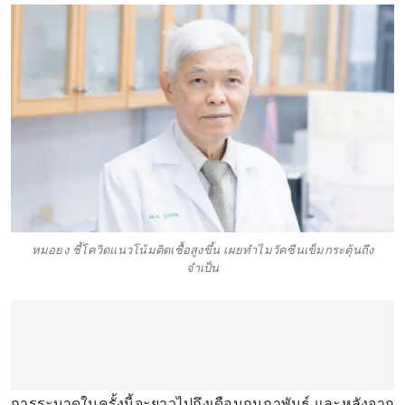
หมอยง ชี้โควิดแนวโน้มติดเชื้อสูงขึ้น เผยทำไมวัคซีนเข็มกระตุ้นถึง
จำเป็น
การระบาดในครั้งนี้จะยาวไปถึงเดือนกุมภาพันธ์ และหลังจาก