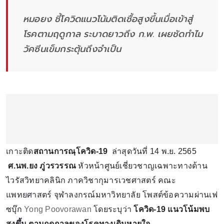
หมอยง ชี้โควิดแนวโน้มติดเชื้อสูงขึ้นเมื่อเข้าสู่
โรคตามฤดูกาล ระบาดยาวถึง ก.พ. เผยชัดทำไม
วัคซีนเข็มกระตุ้นถึงจำเป็น
เกาะติด
สถานการณฺโควิด-19
ล่าสุดวันที่ 14 พ.ย. 2565
ศ.นพ.ยง ภู่วรวรรณ
หัวหน้าศูนย์เชี่ยวชาญเฉพาะทางด้าน
ไวรัสวิทยาคลินิก ภาควิชากุมารเวชศาสตร์ คณะ
แพทยศาสตร์ จุฬาลงกรณ์มหาวิทยาลัย โพสต์ข้อความผ่านเฟ
ซบุ๊ก
Yong Poovorawan
โดยระบุว่า
โควิด-19 แนวโน้มพบ
สูงขึ้น ตามฤดูกาลของโรคทางเดินหายใจ