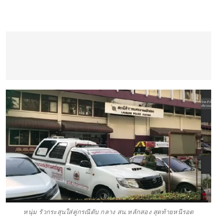
หนุ่ม รัวกระสุนใส่คู่กรณีดับ กลาง สน.หลักสอง สุดท้ายหนีรอด