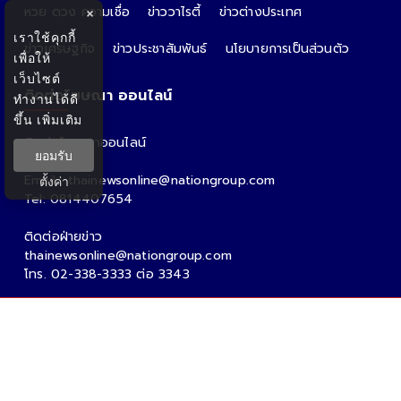
หวย ดวง ความเชื่อ
ข่าววาไรตี้
ข่าวต่างประเทศ
×
เราใช้คุกกี้
ข่าวเศรษฐกิจ
ข่าวประชาสัมพันธ์
นโยบายการเป็นส่วนตัว
เพื่อให้
เว็บไซต์
ติดต่อโฆษณา ออนไลน์
ทำงานได้ดี
ขึ้น
เพิ่มเติม
ติดต่อโฆษณาออนไลน์
ยอมรับ
คุณอ้อ
Email : thainewsonline@nationgroup.com
ตั้งค่า
Tel: 0814407654
ติดต่อฝ่ายข่าว
thainewsonline@nationgroup.com
โทร. 02-338-3333 ต่อ 3343