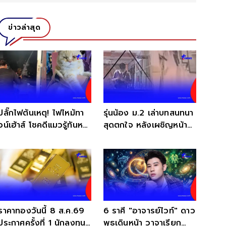
ข่าวล่าสุด
ปลั๊กไฟต้นเหตุ! ไฟไหม้ทา
รุ่นน้อง ม.2 เล่าบทสนทนา
วน์เฮ้าส์ โชคดีแมวรู้ทันหนี
สุดตกใจ หลังเผชิญหน้าผู้
รอด
ก่อเหตุ
ราคาทองวันนี้ 8 ส.ค.69
6 ราศี "อาจารย์ไวท์" ดาว
ประกาศครั้งที่ 1 นักลงทุน
พุธเดินหน้า วาจาเรียก