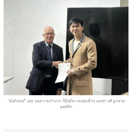
"ยิ่งลักษณ์" เผย บนความลำบาก ก็ยังมีความสุขเล็กๆ เผยข่าวดี ลูกชาย
สุดที่รัก