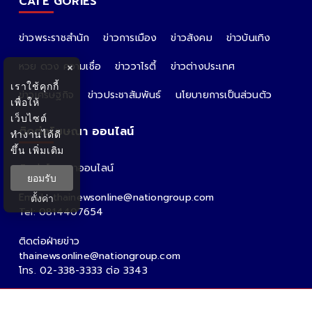
CATE GORIES
ข่าวพระราชสำนัก
ข่าวการเมือง
ข่าวสังคม
ข่าวบันเทิง
หวย ดวง ความเชื่อ
ข่าววาไรตี้
ข่าวต่างประเทศ
×
เราใช้คุกกี้
ข่าวเศรษฐกิจ
ข่าวประชาสัมพันธ์
นโยบายการเป็นส่วนตัว
เพื่อให้
เว็บไซต์
ติดต่อโฆษณา ออนไลน์
ทำงานได้ดี
ขึ้น
เพิ่มเติม
ติดต่อโฆษณาออนไลน์
ยอมรับ
คุณอ้อ
Email : thainewsonline@nationgroup.com
ตั้งค่า
Tel: 0814407654
ติดต่อฝ่ายข่าว
thainewsonline@nationgroup.com
โทร. 02-338-3333 ต่อ 3343