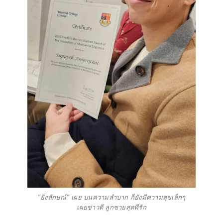
"ยิ่งลักษณ์" เผย บนความลำบาก ก็ยังมีความสุขเล็กๆ
เผยข่าวดี ลูกชายสุดที่รัก