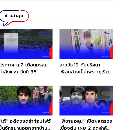
ข่าวล่าสุด
ประกาศ ฉ.7 เตือนมรสุม
สาววัย19 ดับปริศนา
กำลังแรง วันนี้ 38
เพื่อนอ้างเป็นเพราะทุเรียน
จังหวัด ฝนตกหนักถึงหนัก
แต่แม่ไม่เชื่อ
มาก
"เต้" อดีตวงดร้าก้อนไฟว์
"พี่ชายฮลุน" เปิดผลตรวจ
ปั่นจักรยานออกจากบ้าน
เบื้องต้น เผย 2 จุดสำคัญ