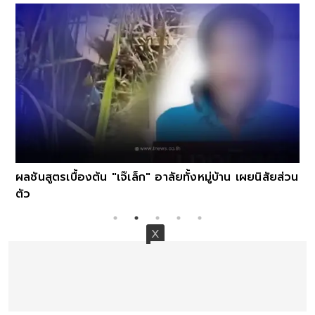
ผลชันสูตรเบื้องต้น "เจ๊เล็ก" อาลัยทั้งหมู่บ้าน เผยนิสัยส่วน
ตัว