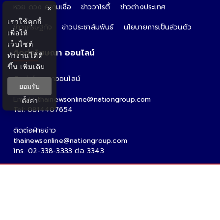
หวย ดวง ความเชื่อ
ข่าววาไรตี้
ข่าวต่างประเทศ
×
เราใช้คุกกี้
ข่าวเศรษฐกิจ
ข่าวประชาสัมพันธ์
นโยบายการเป็นส่วนตัว
เพื่อให้
เว็บไซต์
ติดต่อโฆษณา ออนไลน์
ทำงานได้ดี
ขึ้น
เพิ่มเติม
ติดต่อโฆษณาออนไลน์
ยอมรับ
คุณอ้อ
Email : thainewsonline@nationgroup.com
ตั้งค่า
Tel: 0814407654
ติดต่อฝ่ายข่าว
thainewsonline@nationgroup.com
โทร. 02-338-3333 ต่อ 3343