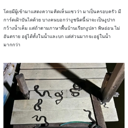
โดยมีผู้เข้ามาแสดงความคิดเห็นแซวว่า มาเป็นครอบครัว มี
การ์ดเฝ้าบันไดด้วย บางคนบอกว่างูชนิดนี้น่าจะเป็นงูปาก
กว้างน้ำเค็ม แต่ถ้าตามภาษาพื้นบ้านเรียกงูปลา พิษอ่อน ไม่
อันตราย อยู่ได้ทั้งในน้ำและบก แต่ส่วนมากจะอยู่ในน้ำ
มากกว่า