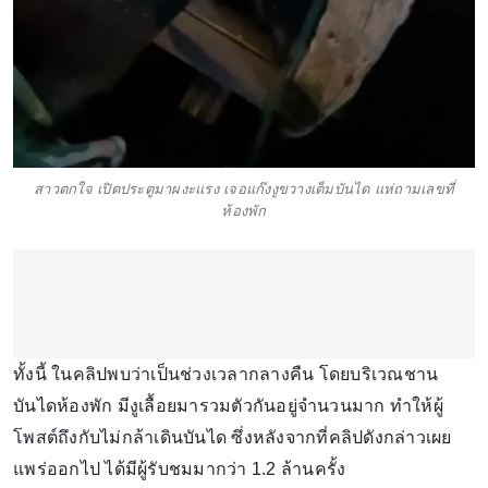
สาวตกใจ เปิดประตูมาผงะแรง เจอแก๊งงูขวางเต็มบันได แห่ถามเลขที่
ห้องพัก
ทั้งนี้ ในคลิปพบว่าเป็นช่วงเวลากลางคืน โดยบริเวณชาน
บันไดห้องพัก มีงูเลื้อยมารวมตัวกันอยู่จำนวนมาก ทำให้ผู้
โพสต์ถึงกับไม่กล้าเดินบันได ซึ่งหลังจากที่คลิปดังกล่าวเผย
แพร่ออกไป ได้มีผู้รับชมมากว่า 1.2 ล้านครั้ง