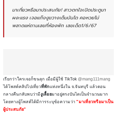
มาเที่ยวหรือมาประสบภัย! สาวตกใจเปิดประตูมา
ผงะแรง เจอแก๊งงูขวางเต็มบันได คอหวยไม่
พลาดแห่ถามเลขที่ห้องพัก เลขเด็ด1/6/67
เรียกว่าใครเจอก็ขนลุก เมื่อมีผู้ใช้ TikTok
@mang111mang
ได้โพสต์คลิปไปเที่ยว
ที่พัก
แห่งหนึ่งใน จ.จันทบุรี แล้วตอน
กลางคืนกลับพบว่ามี
งูเลื้อย
มาอยู่ตรงบันไดเป็นจำนวนมาก
โดยทางผู้โพสต์ได้มีการระบุข้อความว่า
"มาเที่ยวหรือมาเป็น
ผู้ประสบภัย"