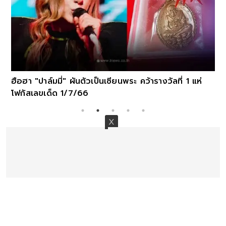
ฮือฮา "ปาล์มมี่" ผันตัวเป็นเซียนพระ คว้ารางวัลที่ 1 แห่
โฟกัสเลขเด็ด 1/7/66