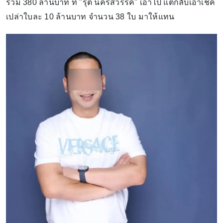
รวม 380 ล้านบาท ที่ "รุต นครสวรรค์" เอาไป แต่กลับเอาเช็ค
เปล่าใบละ 10 ล้านบาท จำนวน 38 ใบ มาให้แทน