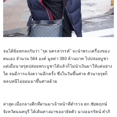
จนได้ข้อตกลงกันว่า "รุต นครสวรรค์" จะนำพระเครื่องของ
ตนเอง จำนวน 564 องค์ มูลค่า 380 ล้านบาท ไปปล่อยบูชา
แต่เมื่อนายรุตปล่อยพระบูชาได้แล้วก็ไม่นำเงินมาให้แต่อย่าง
ใด จนมีการแจ้งความอีกครั้ง ซึ่งในวันขึ้นศาล ตัวนายรุตก็
หลบหนีไม่ยอมมาขึ้นศาลด้วย
ล่าสุด เมื่อกลางดึกที่ผ่านมาเจ้าหน้าที่ตำรวจ สภ.ชัยพฤกษ์
จังหวัดนนทบุรี ได้เดินทางมาขออายัดตัว นางอมรรัตน์ คำภิ