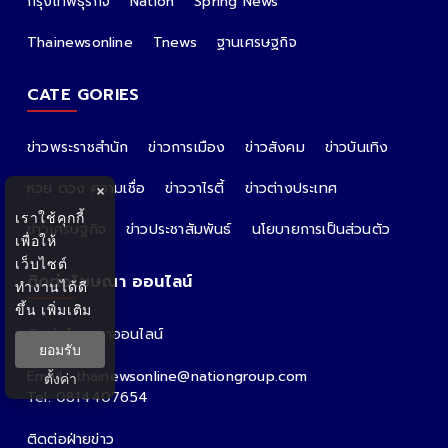
กรุงเทพธุรกิจ
Nation
Spring News
Thainewsonline
Tnews
ฐานเศรษฐกิจ
CATE GORIES
ข่าวพระราชสำนัก
ข่าวการเมือง
ข่าวสังคม
ข่าวบันเทิง
หวย ดวง ความเชื่อ
ข่าววาไรตี้
ข่าวต่างประเทศ
×
เราใช้คุกกี้
ข่าวเศรษฐกิจ
ข่าวประชาสัมพันธ์
นโยบายการเป็นส่วนตัว
เพื่อให้
เว็บไซต์
ติดต่อโฆษณา ออนไลน์
ทำงานได้ดี
ขึ้น
เพิ่มเติม
ติดต่อโฆษณาออนไลน์
ยอมรับ
คุณอ้อ
Email : thainewsonline@nationgroup.com
ตั้งค่า
Tel: 0814407654
ติดต่อฝ่ายข่าว