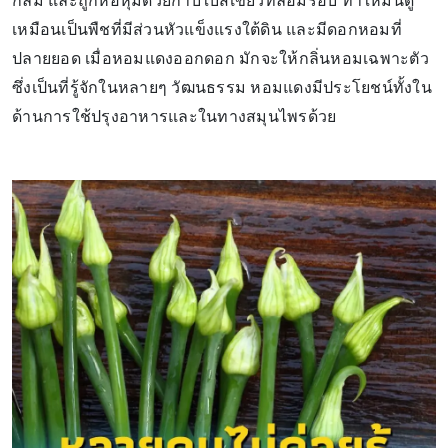
กลม และถูกห่อหุ้มด้วยกาบใบสีเขียวที่ล้อมรอบ ทำให้มันดู
เหมือนเป็นพืชที่มีส่วนหัวแข็งแรงใต้ดิน และมีดอกหอมที่
ปลายยอด เมื่อหอมแดงออกดอก มักจะให้กลิ่นหอมเฉพาะตัว
ซึ่งเป็นที่รู้จักในหลายๆ วัฒนธรรม หอมแดงมีประโยชน์ทั้งใน
ด้านการใช้ปรุงอาหารและในทางสมุนไพรด้วย