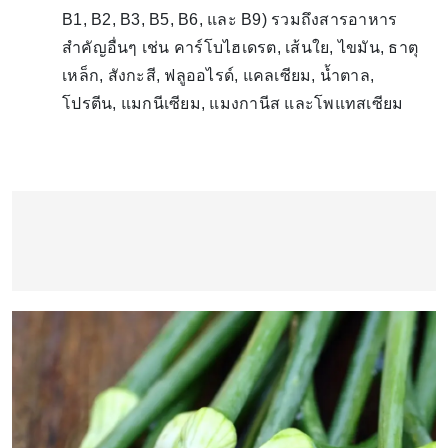
B1, B2, B3, B5, B6, และ B9) รวมถึงสารอาหาร
สำคัญอื่นๆ เช่น คาร์โบไฮเดรต, เส้นใย, ไขมัน, ธาตุ
เหล็ก, สังกะสี, ฟลูออไรด์, แคลเซียม, น้ำตาล,
โปรตีน, แมกนีเซียม, แมงกานีส และโพแทสเซียม