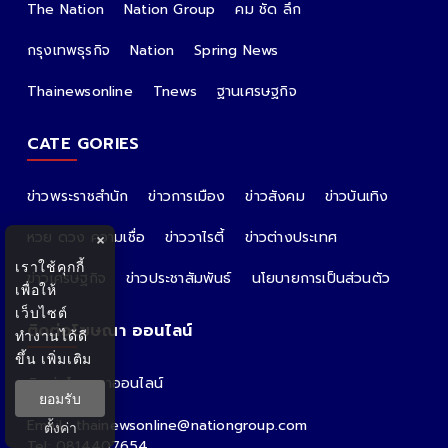
The Nation
Nation Group
คม ชัด ลึก
กรุงเทพธุรกิจ
Nation
Spring News
Thainewsonline
Tnews
ฐานเศรษฐกิจ
CATE GORIES
ข่าวพระราชสำนัก
ข่าวการเมือง
ข่าวสังคม
ข่าวบันเทิง
หวย ดวง ความเชื่อ
ข่าววาไรตี้
ข่าวต่างประเทศ
×
เราใช้คุกกี้
ข่าวเศรษฐกิจ
ข่าวประชาสัมพันธ์
นโยบายการเป็นส่วนตัว
เพื่อให้
เว็บไซต์
ติดต่อโฆษณา ออนไลน์
ทำงานได้ดี
ขึ้น
เพิ่มเติม
ติดต่อโฆษณาออนไลน์
ยอมรับ
คุณอ้อ
Email : thainewsonline@nationgroup.com
ตั้งค่า
Tel: 0814407654