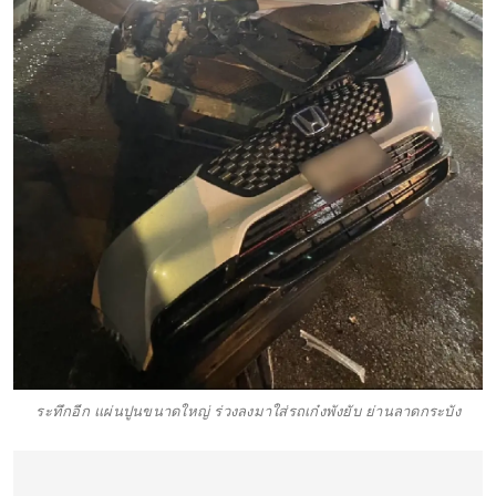
ระทึกอีก แผ่นปูนขนาดใหญ่ ร่วงลงมาใส่รถเก๋งพังยับ ย่านลาดกระบัง