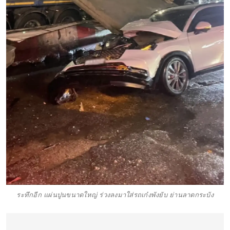
ระทึกอีก แผ่นปูนขนาดใหญ่ ร่วงลงมาใส่รถเก๋งพังยับ ย่านลาดกระบัง