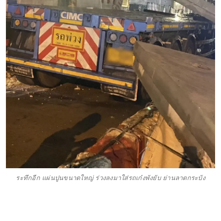
ระทึกอีก แผ่นปูนขนาดใหญ่ ร่วงลงมาใส่รถเก๋งพังยับ ย่านลาดกระบัง