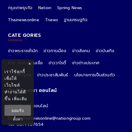
กรุงเทพธุรกิจ
Nation
Spring News
Thainewsonline
Tnews
ฐานเศรษฐกิจ
CATE GORIES
ข่าวพระราชสำนัก
ข่าวการเมือง
ข่าวสังคม
ข่าวบันเทิง
หวย ดวง ความเชื่อ
ข่าววาไรตี้
ข่าวต่างประเทศ
×
เราใช้คุกกี้
ข่าวเศรษฐกิจ
ข่าวประชาสัมพันธ์
นโยบายการเป็นส่วนตัว
เพื่อให้
เว็บไซต์
ติดต่อโฆษณา ออนไลน์
ทำงานได้ดี
ขึ้น
เพิ่มเติม
ติดต่อโฆษณาออนไลน์
ยอมรับ
คุณอ้อ
Email : thainewsonline@nationgroup.com
ตั้งค่า
Tel: 0814407654