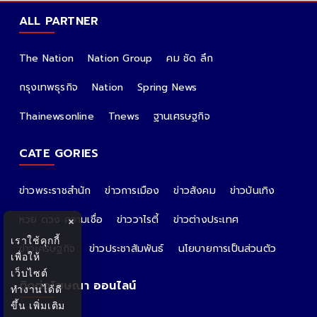
ALL PARTNER
The Nation
Nation Group
คม ชัด ลึก
กรุงเทพธุรกิจ
Nation
Spring News
Thainewsonline
Tnews
ฐานเศรษฐกิจ
CATE GORIES
ข่าวพระราชสำนัก
ข่าวการเมือง
ข่าวสังคม
ข่าวบันเทิง
หวย ดวง ความเชื่อ
ข่าววาไรตี้
ข่าวต่างประเทศ
×
เราใช้คุกกี้
ข่าวเศรษฐกิจ
ข่าวประชาสัมพันธ์
นโยบายการเป็นส่วนตัว
เพื่อให้
เว็บไซต์
ติดต่อโฆษณา ออนไลน์
ทำงานได้ดี
ขึ้น
เพิ่มเติม