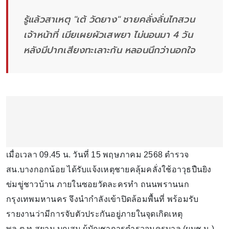
รู้แล้วสาเหตุ "เต้ วัดยาง" ชายคลั่งลั่นไกสวน
เจ้าหน้าที่ เมียเผยผัวเสพยา ไม่นอนมา 4 วัน
หลังมีปากเสียงทะเลาะกัน หลอนนึกว่านอกใจ
เมื่อเวลา 09.45 น. วันที่ 15 พฤษภาคม 2568 ตำรวจ
สน.บางกอกน้อย ได้รับแจ้งเหตุชายคลุ้มคลั่งใช้อาวุธปืนยิง
ข่มขู่ชาวบ้าน ภายในซอยวัดละครทำ ถนนพรานนก
กรุงเทพมหานคร จึงนำกำลังเข้าปิดล้อมพื้นที่ พร้อมรับ
รายงานว่ามีการจับตัวประกันอยู่ภายในจุดเกิดเหตุ
พล.ต.ท.สยาม บุญสม ผู้บัญชาการตำรวจนครบาล (ผบช.น.)