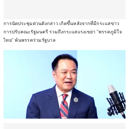
การนัดประชุมด่วนดังกล่าว เกิดขึ้นหลังจากที่มีกระแสข่าว
การปรับคณะรัฐมนตรี​ รวมถึงกระแสแรงเขย่า "พรรคภูมิใจ​
ไทย​" พ้นพรรคร่วมรัฐบาล