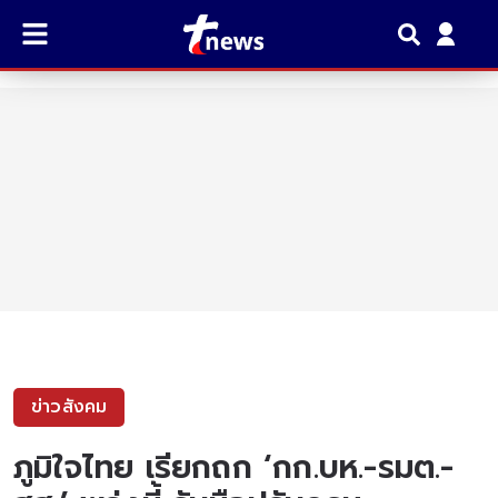
ข่าวสังคม
ภูมิใจไทย เรียกถก ‘กก.บห.-รมต.-