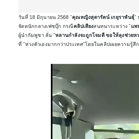
วันที่ 18 มิถุนายน 2568 "
คุณหญิงสุดารัตน์ เกยุราพันธุ์
"
จัดหนักกลางเฟซบุ๊ก กรณี
คลิปเสียง
สนทนาระหว่าง "
แพท
ผู้นำกัมพูชา ลั่น "
หลานกำลังจะถูกโจมตี ขอให้ลุงช่วยห
ที่ "ห่วงตัวเองมากกว่าประเทศ"โดยในคลิปเผยความรู้สึ