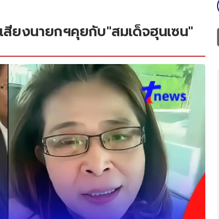
ิปเสียงนายกฯคุยกับ"สมเด็จฮุนเซน"