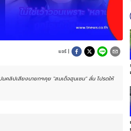
แชร์ |
า ปมคลิปเสียงนายกฯคุย "สมเด็จฮุนเซน" ลั่น โปรดให้