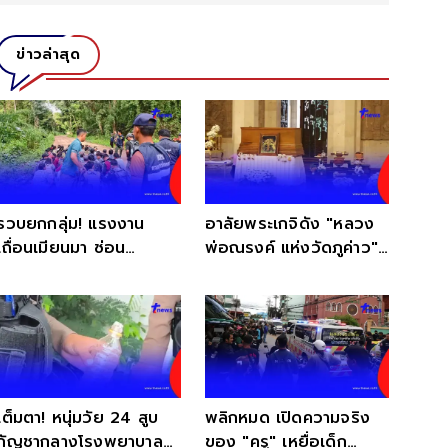
ข่าวล่าสุด
รวบยกกลุ่ม! แรงงาน
อาลัยพระเกจิดัง "หลวง
เถื่อนเมียนมา ซ่อน
พ่อณรงค์ แห่งวัดภูค่าว"
ตัวกลางป่าเกริงกระเวีย
ละสังขารอย่างสงบ
เต็มตา! หนุ่มวัย 24 สูบ
พลิกหมด เปิดความจริง
กัญชากลางโรงพยาบาล
ของ "ครู" เหยื่อเด็ก