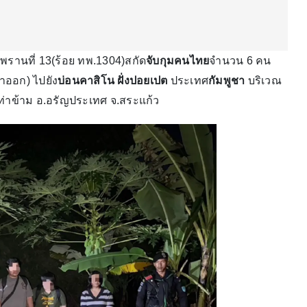
รานที่ 13(ร้อย ทพ.1304)สกัด
จับกุมคนไทย
จำนวน 6 คน
ออก) ไปยัง
บ่อนคาสิโน ฝั่งปอยเปต
ประเทศ
กัมพูชา
บริเวณ
าข้าม อ.อรัญประเทศ จ.สระแก้ว