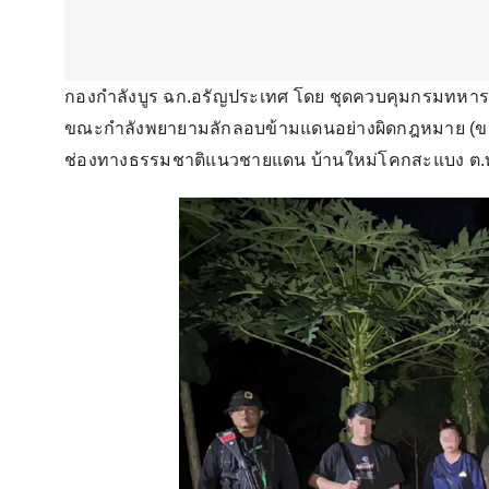
กองกำลังบูร ฉก.อรัญประเทศ โดย ชุดควบคุมกรมทหารพ
ขณะกำลังพยายามลักลอบข้ามแดนอย่างผิดกฎหมาย (ขา
ช่องทางธรรมชาติแนวชายแดน บ้านใหม่โคกสะแบง ต.ท่