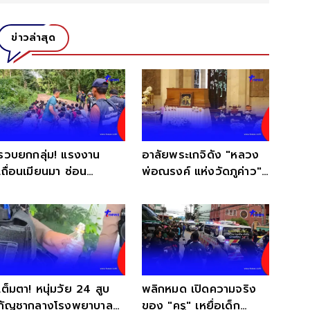
ข่าวล่าสุด
รวบยกกลุ่ม! แรงงาน
อาลัยพระเกจิดัง "หลวง
เถื่อนเมียนมา ซ่อน
พ่อณรงค์ แห่งวัดภูค่าว"
ตัวกลางป่าเกริงกระเวีย
ละสังขารอย่างสงบ
เต็มตา! หนุ่มวัย 24 สูบ
พลิกหมด เปิดความจริง
กัญชากลางโรงพยาบาล
ของ "ครู" เหยื่อเด็ก