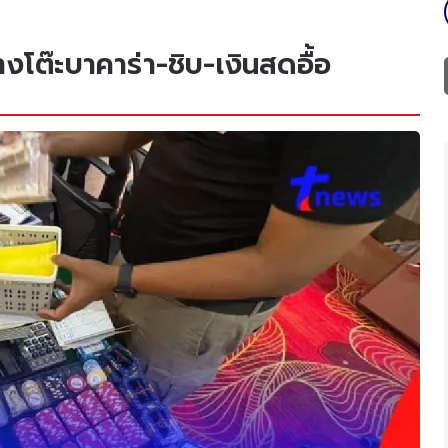
โต๊ะบาคาร่า-ชิบ-เงินสดอื้อ