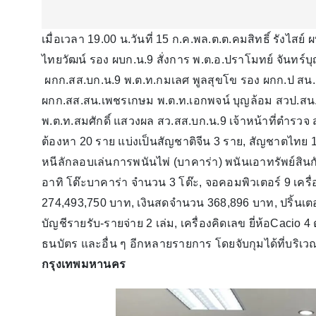
เมื่อเวลา 19.00 น.วันที่ 15 ก.ค.พล.ต.ต.คมสิทธิ์ รังไสย
ไทยวัฒน์ รอง ผบก.น.9 สั่งการ พ.ต.อ.ปราโมทย์ จันทร์บ
ผกก.สส.บก.น.9 พ.ต.ท.กมเลศ พูลสุขโข รอง ผกก.ป สน
ผกก.สส.สน.เพชรเกษม พ.ต.ท.เอกพจน์ บุญล้อม สวป.สน.
พ.ต.ท.สมศักดิ์ แสวงผล สว.สส.บก.น.9 เจ้าหน้าที่ตำรวจ 
ต้องหา 20 ราย แบ่งเป็นสัญชาติจีน 3 ราย, สัญชาตไทย 
หนีลักลอบเล่นการพนันไพ่ (บาคาร่า) พนันเอาทรัพย์ส
อาทิ โต๊ะบาคาร่า จำนวน 3 โต๊ะ, จอคอมพิวเตอร์ 9 เครื่อ
274,493,750 บาท, เงินสดจำนวน 368,896 บาท, ปริ้นเตอร์
บัญชีรายรับ-รายจ่าย 2 เล่ม, เครื่องคิดเลข ยี่ห้อCacio 4 ต
ธนบัตร และอื่น ๆ อีกหลายรายการ โดยจับกุมได้ที่บริ
กรุงเทพมหานคร