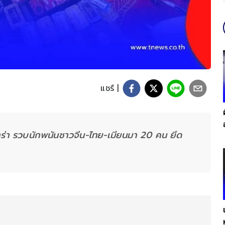
แชร์ |
ร่า รวบนักพนันชาวจีน-ไทย-เมียนมา 20 คน ยึด