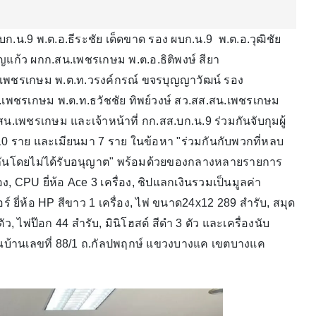
์ ผบก.น.9 พ.ต.อ.ธีระชัย เด็ดขาด รอง ผบก.น.9 พ.ต.อ.วุฒิชัย
ุญแก้ว ผกก.สน.เพชรเกษม พ.ต.อ.ธิติพงษ์ สียา
.เพชรเกษม พ.ต.ท.วรงค์กรณ์ ขจรบุญญาวัฒน์ รอง
เพชรเกษม พ.ต.ท.ธวัชชัย ทิพย์วงษ์ สว.สส.สน.เพชรเกษม
สน.เพชรเกษม และเจ้าหน้าที่ กก.สส.บก.น.9 ร่วมกันจับกุมผู้
10 ราย และเมียนมา 7 ราย ในข้อหา "ร่วมกันกับพวกที่หลบ
ินกันโดยไม่ได้รับอนุญาต" พร้อมด้วยของกลางหลายรายการ
ง, CPU ยี่ห้อ Ace 3 เครื่อง, ชิปแลกเงินรวมเป็นมูลค่า
 ยี่ห้อ HP สีขาว 1 เครื่อง, ไพ่ ขนาด24x12 289 สำรับ, สมุด
ัว, ไพ่ป๊อก 44 สำรับ, มินิโฮสต์ สีดำ 3 ตัว และเครื่องนับ
เวณบ้านเลขที่ 88/1 ถ.กัลปพฤกษ์ แขวงบางแค เขตบางแค