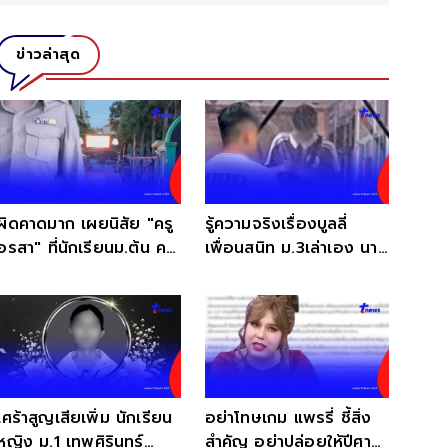
ข่าวล่าสุด
ผิดคาดมาก เผยนิสัย "ครู
รู้ความจริงเรื่องบูลลี่
อรสา" ที่นักเรียนม.ต้น คน
เพื่อนสนิท ม.3เล่าเอง นาที
ก่อเหตุ เดินตามหา
สลดเห็นเต็มตา
เศร้าสูญเสียเพิ่ม นักเรียน
อย่าโทษเกม แพรรี่ ชี้สิ่ง
หญิง ม.1 เทพศิรินทร์
สำคัญ อย่าปล่อยให้ปีศาจ