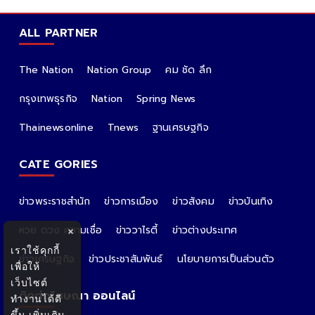
ALL PARTNER
The Nation
Nation Group
คม ชัด ลึก
กรุงเทพธุรกิจ
Nation
Spring News
Thainewsonline
Tnews
ฐานเศรษฐกิจ
CATE GORIES
ข่าวพระราชสำนัก
ข่าวการเมือง
ข่าวสังคม
ข่าวบันเทิง
หวย ดวง ความเชื่อ
ข่าววาไรตี้
ข่าวต่างประเทศ
×
เราใช้คุกกี้
ข่าวเศรษฐกิจ
ข่าวประชาสัมพันธ์
นโยบายการเป็นส่วนตัว
เพื่อให้
เว็บไซต์
ติดต่อโฆษณา ออนไลน์
ทำงานได้ดี
ขึ้น
เพิ่มเติม