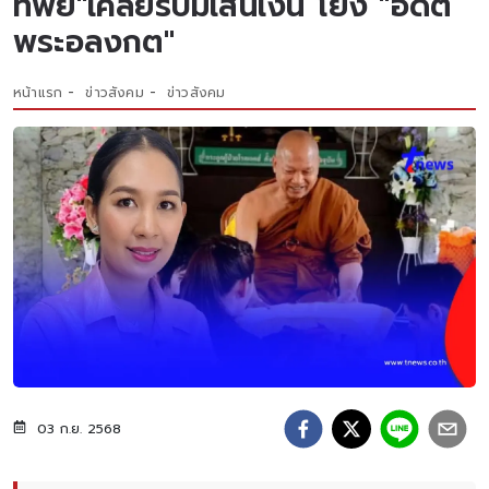
ทิพย์"เคลียร์ปมเส้นเงิน โยง "อดีต
พระอลงกต"
หน้าแรก
ข่าวสังคม
ข่าวสังคม
03 ก.ย. 2568