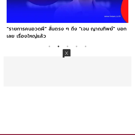
"รายการคนอวดผี" ลั่นตรง ๆ ถึง "เจน ญาณทิพย์" บอก
เลย เรื่องใหญ่แล้ว