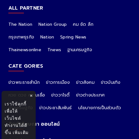
ALL PARTNER
The Nation
Nation Group
คม ชัด ลึก
กรุงเทพธุรกิจ
Nation
Spring News
Thainewsonline
Tnews
ฐานเศรษฐกิจ
CATE GORIES
ข่าวพระราชสำนัก
ข่าวการเมือง
ข่าวสังคม
ข่าวบันเทิง
หวย ดวง ความเชื่อ
ข่าววาไรตี้
ข่าวต่างประเทศ
×
เราใช้คุกกี้
ข่าวเศรษฐกิจ
ข่าวประชาสัมพันธ์
นโยบายการเป็นส่วนตัว
เพื่อให้
เว็บไซต์
ติดต่อโฆษณา ออนไลน์
ทำงานได้ดี
ขึ้น
เพิ่มเติม