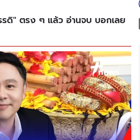
รรดิ" ตรง ๆ แล้ว อ่านจบ บอกเลย