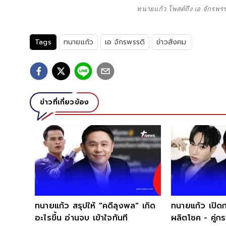
ทนายแก้ว โพสต์ถึง เอ จักรพรร
Tags
ทนายแก้ว
เอ จักรพรรดิ
ข่าวสังคม
ข่าวที่เกี่ยวข้อง
ทนายแก้ว สรุปให้ "คดีลุงพล" เกิด
ทนายแก้ว เปิดกฎหมาย
อะไรขึ้น อ่านจบ เข้าใจทันที
ผลิตโชค - คู่กรณี" ใ