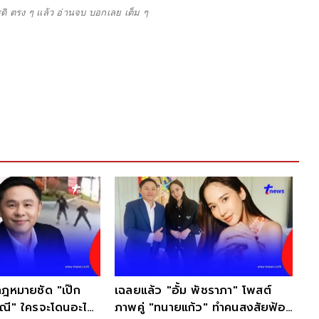
ดิ ตรง ๆ แล้ว อ่านจบ บอกเลย เต็ม ๆ
จบแล้ว 
จำเลยเปล
แก้ว ฉล
ชัด "เป๊ก
เฉลยแล้ว "อั้ม พัชราภา" โพสต์
ครจะโดนอะไร
ภาพคู่ "ทนายแก้ว" ทำคนสงสัยฟ้อง