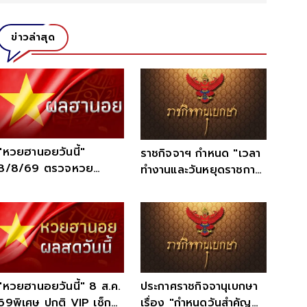
ข่าวล่าสุด
"หวยฮานอยวันนี้"
ราชกิจจาฯ กำหนด "เวลา
8/8/69 ตรวจหวย
ทำงานและวันหยุดราชการ"
ฮานอยวันนี้ สด ผลหวย
12 สิงหาคม
ฮานอยล่าสุด
"หวยฮานอยวันนี้" 8 ส.ค.
ประกาศราชกิจจานุเบกษา
69พิเศษ ปกติ VIP เช็ก
เรื่อง "กำหนดวันสำคัญ