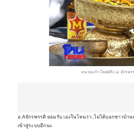
ทนายแก้ว โพสต์ถึง เอ จักรพรร
อ.Aจักรพรรดิ ยอมรับ เองในโหนว่า..ไม่ได้บอกชาวบ้านทั
เข้าสู่ระบบอีกนะ