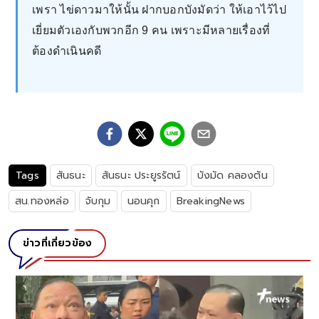
เพรา ไข่ดาวมาให้นั้น ฝากบอกบังมัดว่า ให้เอาไว้ไป
เยี่ยมตัวเองกับพวกอีก 9 คน เพราะมีหลายเรื่องที่
ต้องดำเนินคดี
Tags
สันธนะ
สันธนะ ประยูรรัตน์
บังมัด คลองตัน
สน.ทองหล่อ
จับกุม
นอนคุก
BreakingNews
ข่าวที่เกี่ยวข้อง
ส