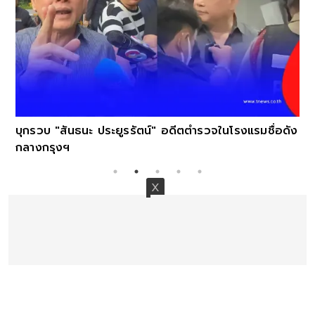
บุกรวบ "สันธนะ ประยูรรัตน์" อดีตตำรวจในโรงแรมชื่อดัง
กลางกรุงฯ