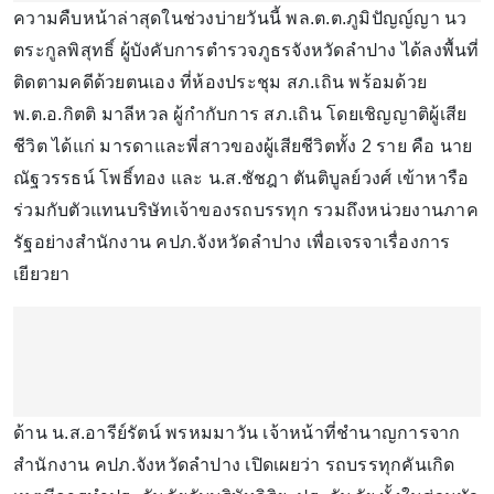
ความคืบหน้าล่าสุดในช่วงบ่ายวันนี้ พล.ต.ต.ภูมิปัญญ์ญา นว
ตระกูลพิสุทธิ์ ผู้บังคับการตำรวจภูธรจังหวัดลำปาง ได้ลงพื้นที่
ติดตามคดีด้วยตนเอง ที่ห้องประชุม สภ.เถิน พร้อมด้วย
พ.ต.อ.กิตติ มาลีหวล ผู้กำกับการ สภ.เถิน โดยเชิญญาติผู้เสีย
ชีวิต ได้แก่ มารดาและพี่สาวของผู้เสียชีวิตทั้ง 2 ราย คือ นาย
ณัฐวรรธน์ โพธิ์ทอง และ น.ส.ชัชฎา ตันติบูลย์วงศ์ เข้าหารือ
ร่วมกับตัวแทนบริษัทเจ้าของรถบรรทุก รวมถึงหน่วยงานภาค
รัฐอย่างสำนักงาน คปภ.จังหวัดลำปาง เพื่อเจรจาเรื่องการ
เยียวยา
ด้าน น.ส.อารีย์รัตน์ พรหมมาวัน เจ้าหน้าที่ชำนาญการจาก
สำนักงาน คปภ.จังหวัดลำปาง เปิดเผยว่า รถบรรทุกคันเกิด