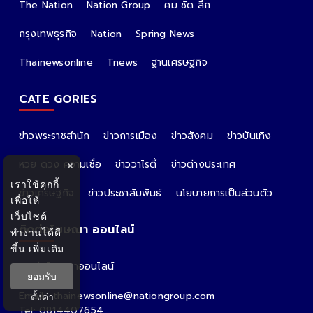
The Nation
Nation Group
คม ชัด ลึก
กรุงเทพธุรกิจ
Nation
Spring News
Thainewsonline
Tnews
ฐานเศรษฐกิจ
CATE GORIES
ข่าวพระราชสำนัก
ข่าวการเมือง
ข่าวสังคม
ข่าวบันเทิง
หวย ดวง ความเชื่อ
ข่าววาไรตี้
ข่าวต่างประเทศ
×
เราใช้คุกกี้
ข่าวเศรษฐกิจ
ข่าวประชาสัมพันธ์
นโยบายการเป็นส่วนตัว
เพื่อให้
เว็บไซต์
ติดต่อโฆษณา ออนไลน์
ทำงานได้ดี
ขึ้น
เพิ่มเติม
ติดต่อโฆษณาออนไลน์
ยอมรับ
คุณอ้อ
Email : thainewsonline@nationgroup.com
ตั้งค่า
Tel: 0814407654