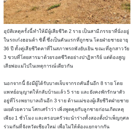
อุบัติเหตุครั้งนี้ทำให้มีผู้เสียชีวิต 2 ราย เป็นสามีภรรยาที่นั่งอยู่
ในรถเก๋งฮอนด้า ซิตี้ ซึ่งเป็นคันแรกที่ถูกชน โดยฝ่ายชายอายุ
36 ปี ทั้งคู่เสียชีวิตคาที่ในสภาพรถพังยับเยิน ขณะที่ลูกสาววัย
3 ขวบที่โดยสารมาด้วยรอดชีวิตอย่างปาฏิหาริย์ แต่ต้องสูญ
เสียพ่อแม่ไปในเหตุการณ์เดียวกัน
นอกจากนี้ ยังมีผู้ได้รับบาดเจ็บจากรถคันอื่นอีก 8 ราย โดย
แพทย์อนุญาตให้กลับบ้านแล้ว 5 ราย และยังคงพักรักษาตัว
อยู่ที่โรงพยาบาลเถินอีก 3 ราย ด้านแม่ของผู้เสียชีวิตฝ่ายชาย
เผยด้วยความโศกเศร้าว่า เพิ่งพูดคุยกับลูกชายก่อนเกิดเหตุ
เพียง 1 ชั่วโมง และครอบครัวจะนำร่างทั้งสองตั้งบำเพ็ญกุศล
ร่วมกันที่จังหวัดเชียงใหม่ เพื่อไม่ให้ต้องแยกจากกัน