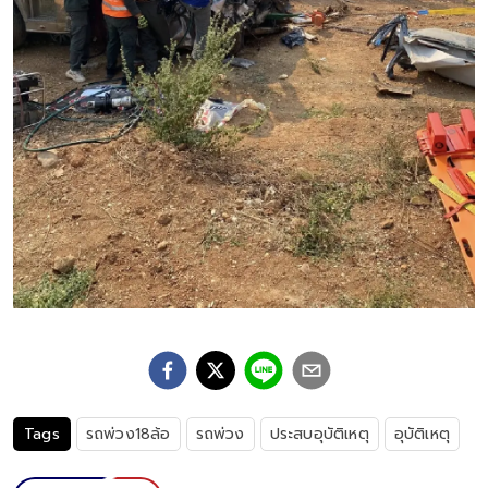
Tags
รถพ่วง18ล้อ
รถพ่วง
ประสบอุบัติเหตุ
อุบัติเหตุ