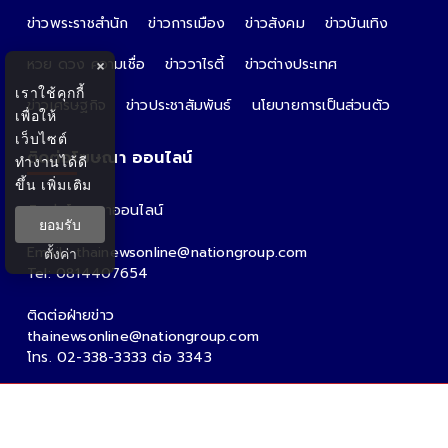
ข่าวพระราชสำนัก
ข่าวการเมือง
ข่าวสังคม
ข่าวบันเทิง
หวย ดวง ความเชื่อ
ข่าววาไรตี้
ข่าวต่างประเทศ
×
เราใช้คุกกี้
ข่าวเศรษฐกิจ
ข่าวประชาสัมพันธ์
นโยบายการเป็นส่วนตัว
เพื่อให้
เว็บไซต์
ติดต่อโฆษณา ออนไลน์
ทำงานได้ดี
ขึ้น
เพิ่มเติม
ติดต่อโฆษณาออนไลน์
ยอมรับ
คุณอ้อ
Email : thainewsonline@nationgroup.com
ตั้งค่า
Tel: 0814407654
ติดต่อฝ่ายข่าว
thainewsonline@nationgroup.com
โทร. 02-338-3333 ต่อ 3343