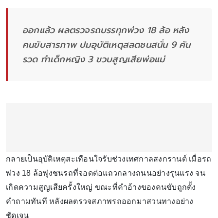
ออกแล้ว ผลตรวจรถบรรทุกพ่วง 18 ล้อ หลัง
คนขับสารภาพ ปมอุบัติเหตุสลดชนสนั่น 9 คัน
รวด ทำเด็กหญิง 3 ขวบสูญเสียพ่อแม่
กลายเป็นอุบัติเหตุสะเทือนใจรับช่วงเทศกาลสงกรานต์ เมื่อรถ
พ่วง 18 ล้อพุ่งชนรถที่จอดต่อแถวกลางถนนอย่างรุนแรง จน
เกิดความสูญเสียครั้งใหญ่ ขณะที่คำอ้างของคนขับถูกตั้ง
คำถามทันที หลังผลตรวจสภาพรถออกมาสวนทางอย่าง
ชัดเจน