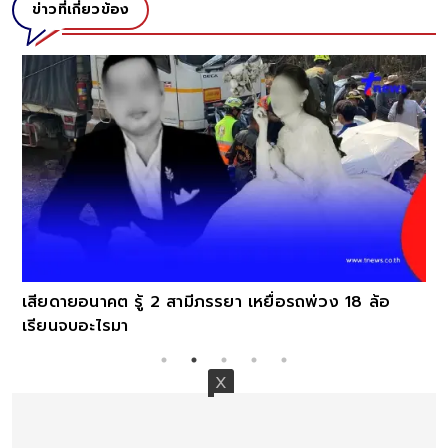
ข่าวที่เกี่ยวข้อง
ญา
พ่
เสียดายอนาคต รู้ 2 สามีภรรยา เหยื่อรถพ่วง 18 ล้อ
เรียนจบอะไรมา